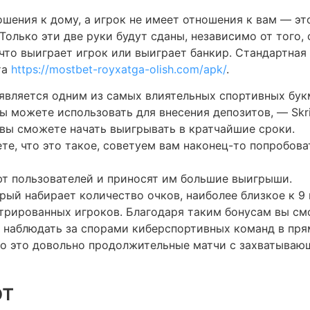
ошения к дому, а игрок не имеет отношения к вам — эт
Только эти две руки будут сданы, независимо от того, 
, что выиграет игрок или выиграет банкир. Стандартная
та
https://mostbet-royxatga-olish.com/apk/
.
является одним из самых влиятельных спортивных бук
 можете использовать для внесения депозитов, — Skrill 
вы сможете начать выигрывать в кратчайшие сроки.
ете, что это такое, советуем вам наконец-то попробова
ют пользователей и приносят им большие выигрыши.
рый набирает количество очков, наиболее близкое к 9 н
стрированных игроков. Благодаря таким бонусам вы см
 наблюдать за спорами киберспортивных команд в прям
но это довольно продолжительные матчи с захватыва
от