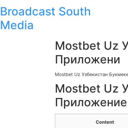
Broadcast South
Media
Mostbet Uz 
Приложени
Mostbet Uz Узбекистан Букмек
Mostbet Uz 
Приложение
Content