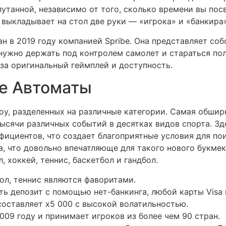
утанной, независимо от того, сколько времени вы пос
выкладывает на стол две руки — «игрока» и «банкира»
н в 2019 году компанией Spribe. Она представляет со
 нужно держать под контролем самолет и стараться пол
r за оригинальный геймплей и доступность.
е Автоматы
оу, разделенных на различные категории. Самая обширн
ысячи различных событий в десятках видов спорта. Зд
фициентов, что создает благоприятные условия для по
а, что довольно впечатляюще для такого нового букме
 хоккей, теннис, баскетбол и гандбол.
бол, теннис являются фаворитами.
ь депозит с помощью нет-банкинга, любой карты Visa 
оставляет х5 000 с высокой волатильностью.
009 году и принимает игроков из более чем 90 стран.