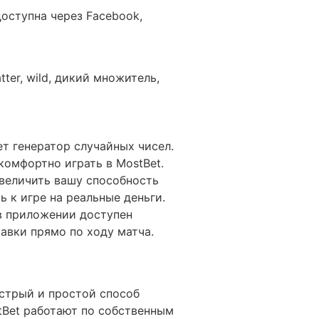
оступна через Facebook,
er, wild, дикий множитель,
т генератор случайных чисел.
комфортно играть в MostBet.
увеличить вашу способность
ь к игре на реальные деньги.
 в приложении доступен
авки прямо по ходу матча.
стрый и простой способ
tBet работают по собственным