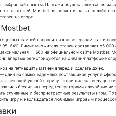
от выбранной валюты. Платежи осуществляются по заш
ость платежей. Mostbet позволяет играть в онлайн-сло
ставки на спорт.
 Mostbet
гоценных камней понравится как ветеранам, так и нов
 95, 64%. Лимит множителя ставки составляет х5 000
максимальная — $60 на официальном сайте Mostbet. M
они впервые регистрируются на онлайн-платформе спо
ноз на пятнадцать матчей вперед и сделать джек.
— один из самых надежных поставщиков услуг в сфере
фактической удачей в присутствии дилера, ведущего и
азались бессильны перед генераторами случайных чис
ть случайные и беспристрастные результаты игры. Поэ
осить игру и наслаждаться любимым игровым процессо
авки