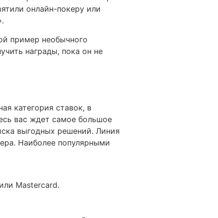
вятили онлайн-покеру или
.
бой пример необычного
учить награды, пока он не
ая категория ставок, в
есь вас ждет самое большое
иска выгодных решений. Линия
кера. Наиболее популярными
или Mastercard.