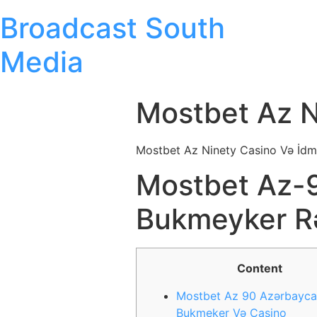
Broadcast South
Media
Mostbet Az N
Mostbet Az Ninety Casino Və İdm
Mostbet Az-9
Bukmeyker R
Content
Mostbet Az 90 Azərbayc
Bukmeker Və Casino