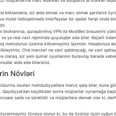
 müştərilərinə mərc edərkən və uduşlarını artırarkən əsasl
ə klikləməklə, siz əldə etmək və mərc etmək şərtlərini öyrən
və mobil tətbiqetmədə interfeyslər bir qədər fərqli onda bil
ır.
loklanırsa, quraşdırılmış VPN ilə MostBet brauzerini yükləy
 və ya real vaxt rejimində qoyuluşlar edə bilər. Keçərli ödəni
ş metodunun üzərinə klikləməyiniz lazımdır. Hesabınıza əl
ikləyiriniz. Ona mərcləri nə vaxt qaldıracağı, nə vaxt qatla
ə olaraq, siz yeni qumar oyunlarının buraxılışı barədə xəbər
uslar əldə edə bilərsiniz.
in Növləri
doldurma üsulları məhdudiyyətlərə məruz qala bilər, buna 
irin. Qeydiyyatdan keçdikdən sonra müştərilər oynamağa baş
ş prosesi sadə və sürətlidir və müştərilərə demək olar ki, 
 öyrənməyiniz tövsiyə olunur ki, bu da özünüz üçün uyğun b