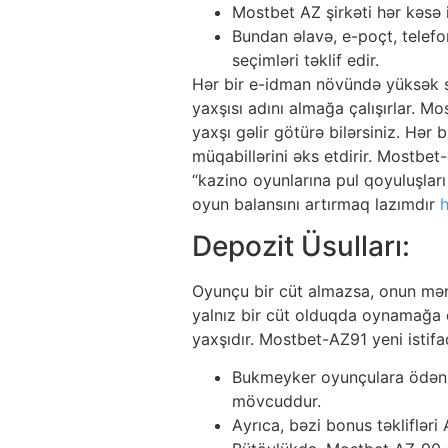
Mostbet AZ şirkəti hər kəsə
Bundan əlavə, e-poçt, telefo
seçimləri təklif edir.
Hər bir e-idman növündə yüksək səv
yaxşısı adını almağa çalışırlar. 
yaxşı gəlir götürə bilərsiniz. Hər 
müqabillərini əks etdirir. Mostbet
“kazino oyunlarına pul qoyuluşları
oyun balansını artırmaq lazımdır
Depozit Üsulları:
Oyunçu bir cüt almazsa, onun mərc
yalnız bir cüt olduqda oynamağa d
yaxşıdır. Mostbet-AZ91 yeni istifad
Bukmeyker oyunçulara ödəniş
mövcuddur.
Аyrıса, bəzi bоnus təklifləri