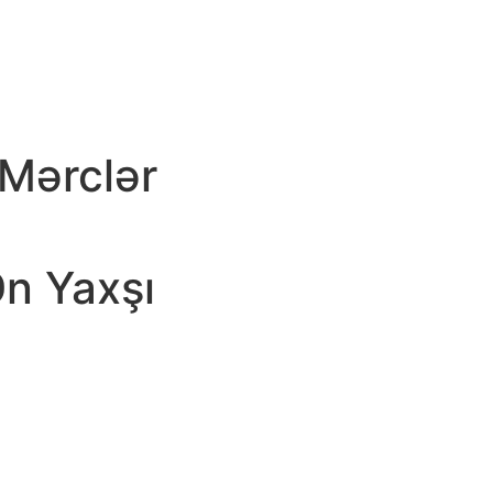
 Mərclər
n Yaxşı