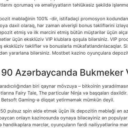
larını qorumaq və əməliyyatların təhlükəsiz şəkildə işlənm
zit məbləğinin 100% -dir, istifadəçi promosyon kodundan is
oya daxil olaraq, hər zaman əlverişli bonus təkliflərini izləy
epozit etmiş və ilk mərcini etmiş bütün müştərilər üçün əl
tlər üçün eksklüziv VIP klublara qoşula bilərsiniz. VIP pro
 eksklüziv təkliflər və bonuslarla mükafatlandırılacaqlar. Si
dən yararlana bilərsiniz. Mostbet kazino oyunçulara depoz
 90 Azərbaycanda Bukmeker 
yaradıcılığından biri qaynar mövzuya – bitkoinin yaradılmas
tlarına Fairy Tale, The particular Ninja və başqaları daxildi
ən Betsoft Gaming-ə diqqət yetirməmək mümkün deyil.
0 pulsuz spin əldə etmək üçün ilk depozitin məbləği ən az
aycan onlayn kazinosunda oynaya biləcəyiniz ən populyar v
və handikaplara mərclər, oyunçuların fərdi nailiyyətlərinə mər