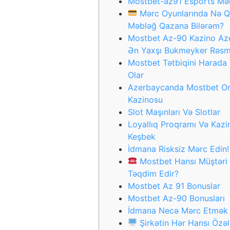
Mostbet-az91 Esports Mər
Mərc Oyunlarında Nə Q
Məbləğ Qazana Bilərəm?
Mostbet Az-90 Kazino Az
Ən Yaxşı Bukmeyker Rəsm
Mostbet Tətbiqini Harada
Olar
Azerbaycanda Mostbet O
Kazinosu
Slot Maşınları Və Slotlar
Loyallıq Proqramı Və Kaz
Keşbek
İdmana Risksiz Mərc Edin!
Mostbet Hansı Müştəri 
Təqdim Edir?
Mostbet Az 91 Bonuslar
Mostbet Az-90 Bonusları
İdmana Necə Mərc Etmək 
Şirkətin Hər Hansı Özəl