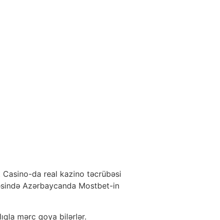
Casino-da real kazino təcrübəsi
ayəsində Azərbaycanda Mostbet-in
ıqla mərc qoya bilərlər.