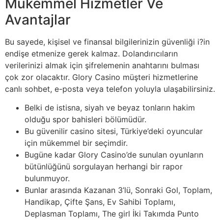
Mükemmel Hizmetler Ve
Avantajlar
Bu sayede, kişisel ve finansal bilgilerinizin güvenliği i?in
endişe etmenize gerek kalmaz. Dolandırıcıların
verilerinizi almak için şifrelemenin anahtarını bulması
çok zor olacaktır. Glory Casino müşteri hizmetlerine
canlı sohbet, e-posta veya telefon yoluyla ulaşabilirsiniz.
Belki de istisna, siyah ve beyaz tonların hakim
olduğu spor bahisleri bölümüdür.
Bu güvenilir casino sitesi, Türkiye’deki oyuncular
için mükemmel bir seçimdir.
Bugüne kadar Glory Casino’de sunulan oyunların
bütünlüğünü sorgulayan herhangi bir rapor
bulunmuyor.
Bunlar arasında Kazanan 3’lü, Sonraki Gol, Toplam,
Handikap, Çifte Şans, Ev Sahibi Toplamı,
Deplasman Toplamı, The girl İki Takımda Punto