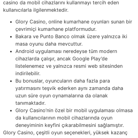
casino da mobil cihazlarını kullanmayı tercih eden
kullanıcılarla ilgilenmektedir.
Glory Casino, online kumarhane oyunları sunan bir
çevrimiçi kumarhane platformudur.
Bakara ve Punto Banco olmak üzere yalnızca iki
masa oyunu daha mevcuttur.
Android uygulaması neredeyse tüm modern
cihazlarda çalışır, ancak Google Play’de
listelenemez ve yalnızca resmi web sitesinden
indirilebilir.
Bu bonuslar, oyuncuların daha fazla para
yatırmasını teşvik ederken aynı zamanda daha
uzun süre oyun oynamalarına da olanak
tanımaktadır.
Glory Casino’nin özel bir mobil uygulaması olmasa
da kullanıcılarının mobil cihazlarında oyun
deneyiminin keyfini çıkarabilmesini sağlamıştır.
Glory Casino, çeşitli oyun seçenekleri, yüksek kazanç