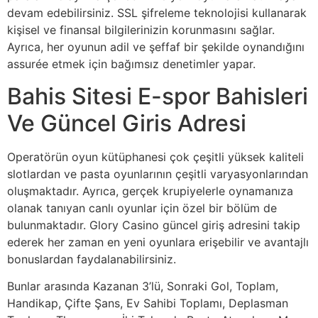
devam edebilirsiniz. SSL şifreleme teknolojisi kullanarak
kişisel ve finansal bilgilerinizin korunmasını sağlar.
Ayrıca, her oyunun adil ve şeffaf bir şekilde oynandığını
assurée etmek için bağımsız denetimler yapar.
Bahis Sitesi E-spor Bahisleri
Ve Güncel Giris Adresi
Operatörün oyun kütüphanesi çok çeşitli yüksek kaliteli
slotlardan ve pasta oyunlarının çeşitli varyasyonlarından
oluşmaktadır. Ayrıca, gerçek krupiyelerle oynamanıza
olanak tanıyan canlı oyunlar için özel bir bölüm de
bulunmaktadır. Glory Casino güncel giriş adresini takip
ederek her zaman en yeni oyunlara erişebilir ve avantajlı
bonuslardan faydalanabilirsiniz.
Bunlar arasında Kazanan 3’lü, Sonraki Gol, Toplam,
Handikap, Çifte Şans, Ev Sahibi Toplamı, Deplasman