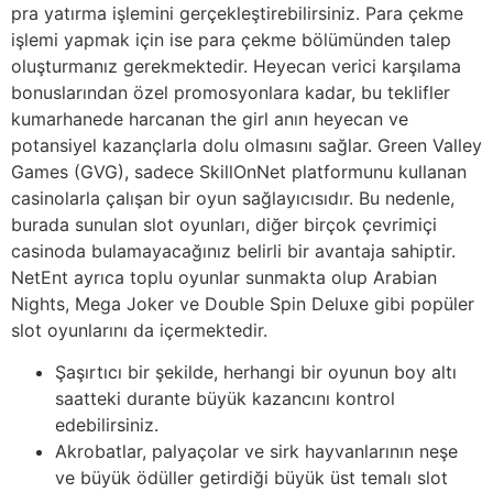
pra yatırma işlemini gerçekleştirebilirsiniz. Para çekme
işlemi yapmak için ise para çekme bölümünden talep
oluşturmanız gerekmektedir. Heyecan verici karşılama
bonuslarından özel promosyonlara kadar, bu teklifler
kumarhanede harcanan the girl anın heyecan ve
potansiyel kazançlarla dolu olmasını sağlar. Green Valley
Games (GVG), sadece SkillOnNet platformunu kullanan
casinolarla çalışan bir oyun sağlayıcısıdır. Bu nedenle,
burada sunulan slot oyunları, diğer birçok çevrimiçi
casinoda bulamayacağınız belirli bir avantaja sahiptir.
NetEnt ayrıca toplu oyunlar sunmakta olup Arabian
Nights, Mega Joker ve Double Spin Deluxe gibi popüler
slot oyunlarını da içermektedir.
Şaşırtıcı bir şekilde, herhangi bir oyunun boy altı
saatteki durante büyük kazancını kontrol
edebilirsiniz.
Akrobatlar, palyaçolar ve sirk hayvanlarının neşe
ve büyük ödüller getirdiği büyük üst temalı slot