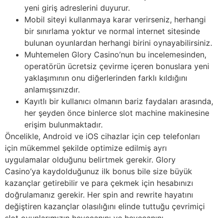
yeni giriş adreslerini duyurur.
Mobil siteyi kullanmaya karar verirseniz, herhangi
bir sınırlama yoktur ve normal internet sitesinde
bulunan oyunlardan herhangi birini oynayabilirsiniz.
Muhtemelen Glory Casino’nun bu incelemesinden,
operatörün ücretsiz çevirme içeren bonuslara yeni
yaklaşımının onu diğerlerinden farklı kıldığını
anlamışsınızdır.
Kayıtlı bir kullanıcı olmanın bariz faydaları arasında,
her şeyden önce binlerce slot machine makinesine
erişim bulunmaktadır.
Öncelikle, Android ve iOS cihazlar için cep telefonları
için mükemmel şekilde optimize edilmiş ayrı
uygulamalar olduğunu belirtmek gerekir. Glory
Casino’ya kaydolduğunuz ilk bonus bile size büyük
kazançlar getirebilir ve para çekmek için hesabınızı
doğrulamanız gerekir. Her spin and rewrite hayatını
değiştiren kazançlar olasılığını elinde tuttuğu çevrimiçi
slot oyunlarımızın heyecanını ve heyecanını