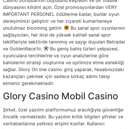
Casino bonuslarının büyüsünü keşfedin ve bir olasılık
dünyasının kilidini açın. Özel promosyonlardan VERY
IMPORTANT PERSONEL ödüllerine kadar, bunlar oyun
deneyiminizi geliştirir ve her ziyareti kumarhaneye
unutulmaz blooming getirir.
Bu sanal spor oyunlarının
sağlayıcıları, her ikisi de yüksek kaliteli sanal spor
teklifleriyle sektörde tanınmış ve saygı duyulan Betradar
ve GoldenRace’tir.
Bu geniş bahis türleri yelpazesi,
oyunculara tercihlerine ve oyun analizlerine göre
bahislerini strateji oluşturma ve optimize etme esnekliği
sağlar. Glory On line casino giriş yaparak, hesabınızdaki
kazançları çekmek için sadece birkaç adımı takip
etmeniz gerekmektedir.
Glory Casino Mobil Casino
Şirket, özel yazılım platformumuz aracılığıyla güvenliğe
öncelik vermektedir. Bu yazılım kritik bilgileri şifreler ve
veritabanlarına yetkisiz erişimi kısıtlar. Kullanıcı