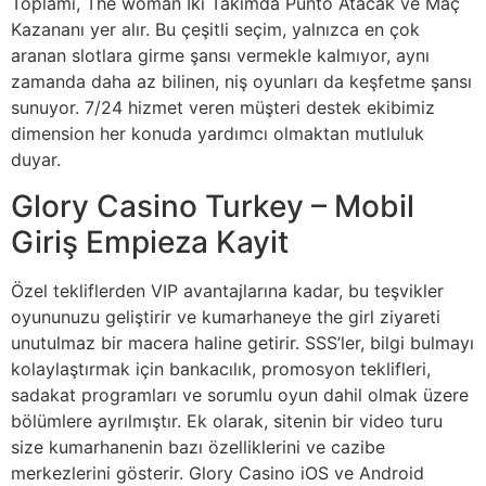
Toplamı, The woman İki Takımda Punto Atacak ve Maç
Kazananı yer alır. Bu çeşitli seçim, yalnızca en çok
aranan slotlara girme şansı vermekle kalmıyor, aynı
zamanda daha az bilinen, niş oyunları da keşfetme şansı
sunuyor. 7/24 hizmet veren müşteri destek ekibimiz
dimension her konuda yardımcı olmaktan mutluluk
duyar.
Glory Casino Turkey – Mobil
Giriş Empieza Kayit
Özel tekliflerden VIP avantajlarına kadar, bu teşvikler
oyununuzu geliştirir ve kumarhaneye the girl ziyareti
unutulmaz bir macera haline getirir. SSS’ler, bilgi bulmayı
kolaylaştırmak için bankacılık, promosyon teklifleri,
sadakat programları ve sorumlu oyun dahil olmak üzere
bölümlere ayrılmıştır. Ek olarak, sitenin bir video turu
size kumarhanenin bazı özelliklerini ve cazibe
merkezlerini gösterir. Glory Casino iOS ve Android