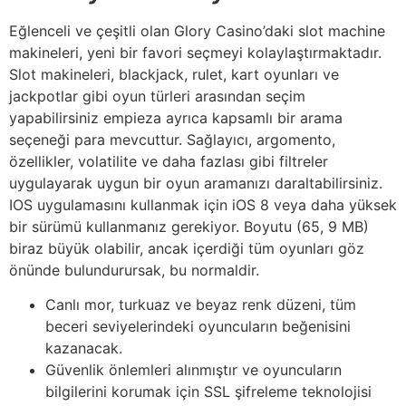
Eğlenceli ve çeşitli olan Glory Casino’daki slot machine
makineleri, yeni bir favori seçmeyi kolaylaştırmaktadır.
Slot makineleri, blackjack, rulet, kart oyunları ve
jackpotlar gibi oyun türleri arasından seçim
yapabilirsiniz empieza ayrıca kapsamlı bir arama
seçeneği para mevcuttur. Sağlayıcı, argomento,
özellikler, volatilite ve daha fazlası gibi filtreler
uygulayarak uygun bir oyun aramanızı daraltabilirsiniz.
IOS uygulamasını kullanmak için iOS 8 veya daha yüksek
bir sürümü kullanmanız gerekiyor. Boyutu (65, 9 MB)
biraz büyük olabilir, ancak içerdiği tüm oyunları göz
önünde bulundurursak, bu normaldir.
Canlı mor, turkuaz ve beyaz renk düzeni, tüm
beceri seviyelerindeki oyuncuların beğenisini
kazanacak.
Güvenlik önlemleri alınmıştır ve oyuncuların
bilgilerini korumak için SSL şifreleme teknolojisi