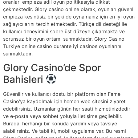
oranları empieza adil oyun politikasıyla dikkat
çekmektedir. Glory casino online olarak, oyunları güvenli
empieza kesintisiz bir şekilde oynamanız için en iyi oyun
sağlayıcılarını tercih etmektedir. Türkçe dil desteği ile
kullanıcı deneyimini sobre üst düzeye çıkarmakta ve
sorunsuz bir oyun ortamı sunmaktadır. Glory Casino
Turkiye online casino durante iyi casinos oyunlarını
sunmaktadır.
Glory Casino’de Spor
Bahisleri
Güvenilir ve kullanıcı dostu bir platform olan Fame
Casino’ya kaydolmak için hemen web sitesini ziyaret
edebilirsiniz. Uzmanlar günün her saati hizmetinizdedir
ve e-posta veya sohbet yoluyla iletişime geçilebilir.
Burada, herhangi bir konuda yardım veya tavsiye
alabilirsiniz. Ve tabii ki, mobil uygulama var. Bu resmi