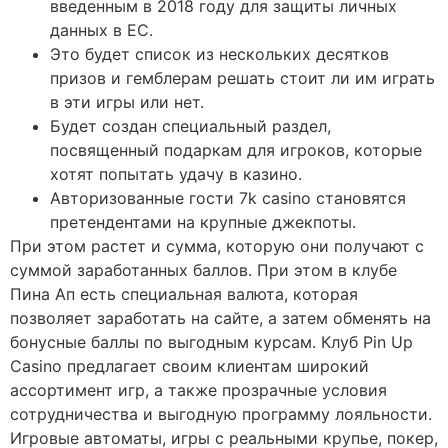
введенным в 2018 году для защиты личных
данных в ЕС.
Это будет список из нескольких десятков
призов и гемблерам решать стоит ли им играть
в эти игры или нет.
Будет создан специальный раздел,
посвященный подаркам для игроков, которые
хотят попытать удачу в казино.
Авторизованные гости 7k casino становятся
претендентами на крупные джекпоты.
При этом растет и сумма, которую они получают с
суммой заработанных баллов. При этом в клубе
Пина Ап есть специальная валюта, которая
позволяет заработать на сайте, а затем обменять на
бонусные баллы по выгодным курсам. Клуб Pin Up
Casino предлагает своим клиентам широкий
ассортимент игр, а также прозрачные условия
сотрудничества и выгодную программу лояльности.
Игровые автоматы, игры с реальными крупье, покер,