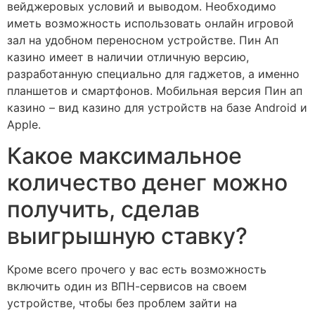
вейджеровых условий и выводом. Необходимо
иметь возможность использовать онлайн игровой
зал на удобном переносном устройстве. Пин Ап
казино имеет в наличии отличную версию,
разработанную специально для гаджетов, а именно
планшетов и смартфонов. Мобильная версия Пин ап
казино – вид казино для устройств на базе Android и
Apple.
Какое максимальное
количество денег можно
получить, сделав
выигрышную ставку?
Кроме всего прочего у вас есть возможность
включить один из ВПН-сервисов на своем
устройстве, чтобы без проблем зайти на