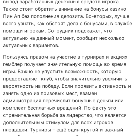
вывод заработанных денежных средств игрока.
Также стоит обратить внимание на бонусы казино
Пин Ап без пополнения депозита. Во-вторых, лучше
всего узнать, как обстоят дела с бонусами, в службе
помощи игрокам. Сотрудник подскажет, что
актуально на данный момент, сообщит несколько
актуальных вариантов.
Пользуясь правом на участие в турнирах и акциях
гемблер получает значительную помощь во время
игры. Важно не упустить возможность, которую
предоставляет клуб, чтобы значительно увеличить
вероятность на победу. Если проявить активность и
занять одно из призовых мест, взамен
администрация перечислит бонусные деньги или
комплект бесплатных вращений. По факту это
стремительная борьба за лидерство, что является
дополнительным стимулом для всех игроков
площадки. Турниры – ещё один крутой и важный