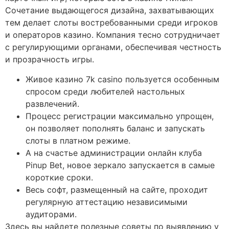
Сочетание выдающегося дизайна, захватывающих
тем делает слоты востребованными среди игроков
и операторов казино. Компания тесно сотрудничает
с регулирующими органами, обеспечивая честность
и прозрачность игры.
Живое казино 7k casino пользуется особенным
спросом среди любителей настольных
развлечений.
Процесс регистрации максимально упрощен,
он позволяет пополнять баланс и запускать
слоты в платном режиме.
А на счастье администрации онлайн клуба
Pinup Bet, новое зеркало запускается в самые
короткие сроки.
Весь софт, размещенный на сайте, проходит
регулярную аттестацию независимыми
аудиторами.
Здесь вы найдете полезные советы по выявлению у