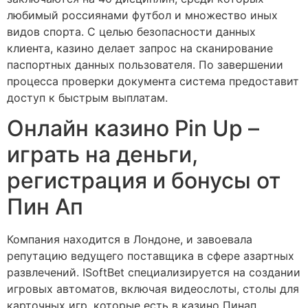
любимый россиянами футбол и множество иных
видов спорта. С целью безопасности данных
клиента, казино делает запрос на сканирование
паспортных данных пользователя. По завершении
процесса проверки документа система предоставит
доступ к быстрым выплатам.
Онлайн казино Pin Up –
играть на деньги,
регистрация и бонусы от
Пин Ап
Компания находится в Лондоне, и завоевала
репутацию ведущего поставщика в сфере азартных
развлечений. ISoftBet специализируется на создании
игровых автоматов, включая видеослоты, столы для
карточных игр, которые есть в казино Пинап.