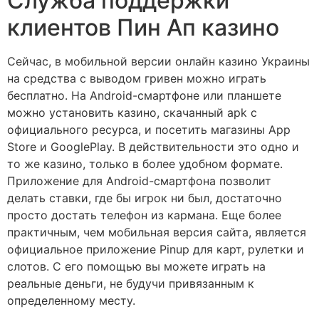
Служба поддержки
клиентов Пин Ап казино
Сейчас, в мобильной версии онлайн казино Украины
на средства с выводом гривен можно играть
бесплатно. На Android-смартфоне или планшете
можно установить казино, скачанный apk с
официального ресурса, и посетить магазины App
Store и GooglePlay. В действительности это одно и
то же казино, только в более удобном формате.
Приложение для Android-смартфона позволит
делать ставки, где бы игрок ни был, достаточно
просто достать телефон из кармана. Еще более
практичным, чем мобильная версия сайта, является
официальное приложение Pinup для карт, рулетки и
слотов. С его помощью вы можете играть на
реальные деньги, не будучи привязанным к
определенному месту.