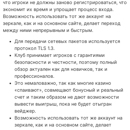
что игроки не должны заново регистрироваться, что
экономит их время и упрощает процесс входа.
Возможность использовать тот же аккаунт на
зеркале, как и на основном сайте, делает переход
между ними непрерывным и быстрым.
Для передачи сетевых пакетов используется
протокол TLS 1.3.
Клуб принимает игроков с гарантиями
безопасности и честности, поэтому полный
обзор актуален как для новичков, так и
профессионалов.
Это немаловажно, так как многие казино
«спаивают», совмещают бонусный и реальный
счет и таким образом не дают возможности
вывести выигрыш, пока не будет отыгран
вейджер.
Возможность использовать тот же аккаунт на
зеркале, как и на основном сайте, делает