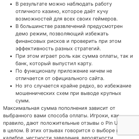
В результате можно наблюдать работу
отличного казино, которое даёт кучу
возможностей для всех своих геймеров.
В большинстве развлечений предусмотрен
демо режим, позволяющий избежать
финансовых рисков и проверить при этом
эффективность разных стратегий.
При этом играет роль как сумма оплаты, так и
банк, который выпустил карту.
По функционалу приложение ничем не
отличается от официального сайта.
Но это случается крайне редко, во избежание
мошеннических схем при выводе крупных
сумм.
Максимальная сумма пополнения зависит от
выбранного вами способа оплаты. Игроки, как
правило, дают положительные отзывы о Pin Up Club
в целом. В этих отзывах говорится о выборе игр, их
калибре, честности заведения, вероятности