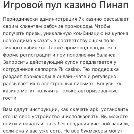
Игровой пул казино Пинап
Периодически администрация 7к казино рассылает
своим клиентам рабочие промокоды. Чтобы
получать призы, уникальную комбинацию из купона
необходимо указать в соответствующем поле
личного кабинета. Также промокод вводится в
форме регистрации и при пополнении баланса.
Запросить действующий купон предлагается у
сотрудников саппорта 7k casino. Тех поддержка
раздает промокоды в онлайн-чате и регулярно
рассылает их в электронных письмах. Бонусы 7к
казино могут получить только авторизованные
гости.
Вам дадут инструкции, как скачать apk, установить
его на свое устройство и использовать. Вы можете
войти и начать играть без создания учетной записи,
если она у вас уже есть. Не все букмекеры могут