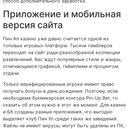
способ дополнительного заработка.
Приложение и мобильная
версия сайта
Пин Ап казино уже давно считается одной из
топовых игровых платформ. Тысячи гемблеров
переходят на сайт ради разнообразной коллекции
развлечений. Вас ждут популярные стили и жанры,
отличающиеся графикой, геймплеем и процентом
отдачи.
Только верифицированные игроки имеют право
получать бонусы в день рождения. Поэтому, если
необходима букмекерская контора Pin-Up Bet, то
сказать об этом нужно в этот же момент. Для казино
и БК созданы разные приложения, что выгодно
выделяет клуб Пин Уп среди таких же заведений.
Файлы не имеют вирусы, могут быть удалены из ПК,