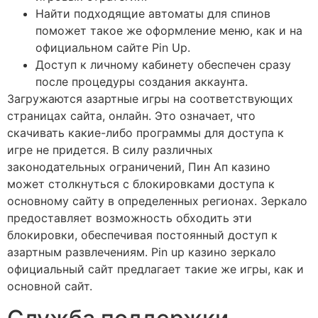
Найти подходящие автоматы для спинов
поможет такое же оформление меню, как и на
официальном сайте Pin Up.
Доступ к личному кабинету обеспечен сразу
после процедуры создания аккаунта.
Загружаются азартные игры на соответствующих
страницах сайта, онлайн. Это означает, что
скачивать какие-либо программы для доступа к
игре не придется. В силу различных
законодательных ограничений, Пин Ап казино
может столкнуться с блокировками доступа к
основному сайту в определенных регионах. Зеркало
предоставляет возможность обходить эти
блокировки, обеспечивая постоянный доступ к
азартным развлечениям. Pin up казино зеркало
официальный сайт предлагает такие же игры, как и
основной сайт.