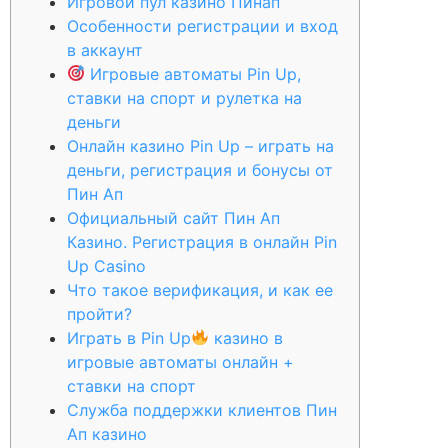
Игровой пул казино Пинап
Особенности регистрации и вход
в аккаунт
Игровые автоматы Pin Up,
ставки на спорт и рулетка на
деньги
Онлайн казино Pin Up – играть на
деньги, регистрация и бонусы от
Пин Ап
Официальный сайт Пин Ап
Казино. Регистрация в онлайн Pin
Up Casino
Что такое верификация, и как ее
пройти?
Играть в Pin Up
казино в
игровые автоматы онлайн +
ставки на спорт
Служба поддержки клиентов Пин
Ап казино