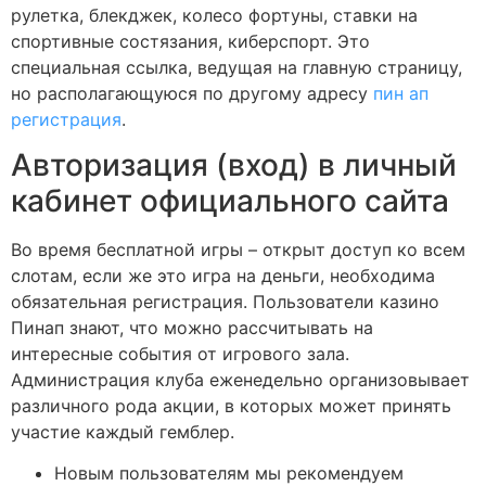
рулетка, блекджек, колесо фортуны, ставки на
спортивные состязания, киберспорт. Это
специальная ссылка, ведущая на главную страницу,
но располагающуюся по другому адресу
пин ап
регистрация
.
Авторизация (вход) в личный
кабинет официального сайта
Во время бесплатной игры – открыт доступ ко всем
слотам, если же это игра на деньги, необходима
обязательная регистрация. Пользователи казино
Пинап знают, что можно рассчитывать на
интересные события от игрового зала.
Администрация клуба еженедельно организовывает
различного рода акции, в которых может принять
участие каждый гемблер.
Новым пользователям мы рекомендуем