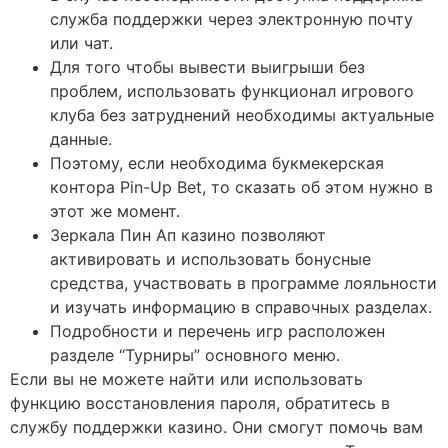
служба поддержки через электронную почту
или чат.
Для того чтобы вывести выигрыши без
проблем, использовать функционал игрового
клуба без затруднений необходимы актуальные
данные.
Поэтому, если необходима букмекерская
контора Pin-Up Bet, то сказать об этом нужно в
этот же момент.
Зеркала Пин Ап казино позволяют
активировать и использовать бонусные
средства, участвовать в программе лояльности
и изучать информацию в справочных разделах.
Подробности и перечень игр расположен
разделе “Турниры” основного меню.
Если вы не можете найти или использовать
функцию восстановления пароля, обратитесь в
службу поддержки казино. Они смогут помочь вам