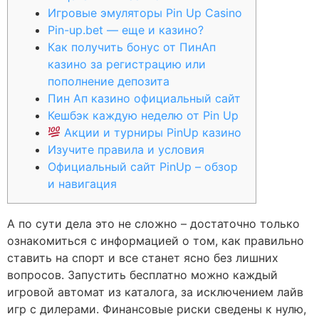
Игровые эмуляторы Pin Up Casino
Pin-up.bet — еще и казино?
Как получить бонус от ПинАп
казино за регистрацию или
пополнение депозита
Пин Ап казино официальный сайт
Кешбэк каждую неделю от Pin Up
Акции и турниры PinUp казино
Изучите правила и условия
Официальный сайт PinUp – обзор
и навигация
А по сути дела это не сложно – достаточно только
ознакомиться с информацией о том, как правильно
ставить на спорт и все станет ясно без лишних
вопросов. Запустить бесплатно можно каждый
игровой автомат из каталога, за исключением лайв
игр с дилерами. Финансовые риски сведены к нулю,