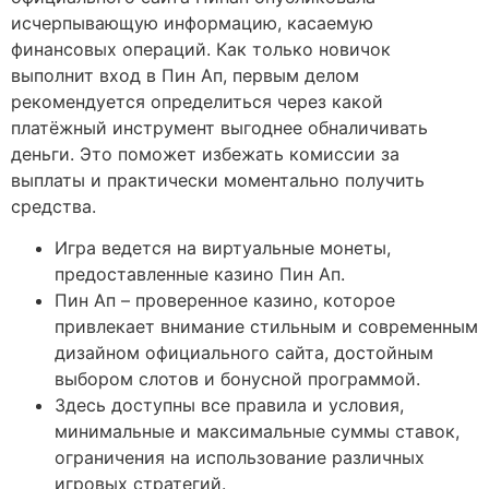
исчерпывающую информацию, касаемую
финансовых операций. Как только новичок
выполнит вход в Пин Ап, первым делом
рекомендуется определиться через какой
платёжный инструмент выгоднее обналичивать
деньги. Это поможет избежать комиссии за
выплаты и практически моментально получить
средства.
Игра ведется на виртуальные монеты,
предоставленные казино Пин Ап.
Пин Ап – проверенное казино, которое
привлекает внимание стильным и современным
дизайном официального сайта, достойным
выбором слотов и бонусной программой.
Здесь доступны все правила и условия,
минимальные и максимальные суммы ставок,
ограничения на использование различных
игровых стратегий.