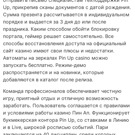
Up, прикрепив сканы документов с датой рождения.
Сумма презента рассчитывается в индивидуальном
порядке и выдается за 3 дня до или после
праздника. Каким способом обойти блокировку
портала, геймер решает самостоятельно. Все
способы восстановления доступа на официальный
сайт казино имеют свои плюсы и недостатки.
Автоматы на зеркалах Pin Up casino можно
запускать бесплатно. Режим-демо
распространяется и на новинки, которые
добавляются в каталог после релиза.
Команда профессионалов обеспечивает честную
игру, приятный отдых и отличную возможность
заработать. Пользователь соглашается с правилами
и условиями работы казино Пин Ап. Функционирует
букмекерская контора Pin Up, со ставками в Линию
и в Live, широкой росписью событий. Пари
заключаются на 40 дисциплин, среди которых