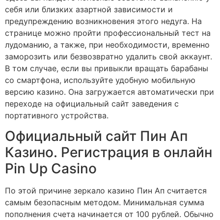
себя или близких азартной зависимости и
предупреждению возникновения этого недуга. На
странице можно пройти профессиональный тест на
лудоманию, а также, при необходимости, временно
заморозить или безвозвратно удалить свой аккаунт.
В том случае, если вы привыкли вращать барабаны
со смартфона, используйте удобную мобильную
версию казино. Она загружается автоматически при
переходе на официальный сайт заведения с
портативного устройства.
Официальный сайт Пин Ап
Казино. Регистрация в онлайн
Pin Up Casino
По этой причине зеркало казино Пин Ап считается
самым безопасным методом. Минимальная сумма
пополнения счета начинается от 100 рублей. Обычно