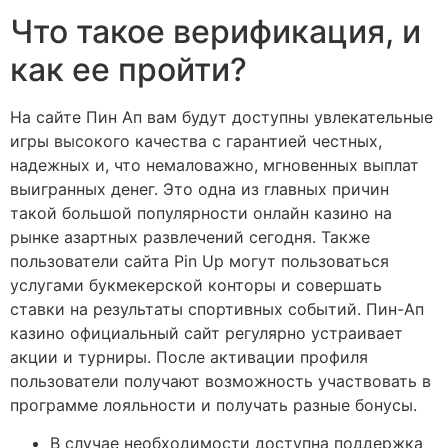
Что такое верификация, и
как ее пройти?
На сайте Пин Ап вам будут доступны увлекательные
игры высокого качества с гарантией честных,
надежных и, что немаловажно, мгновенных выплат
выигранных денег. Это одна из главных причин
такой большой популярности онлайн казино на
рынке азартных развлечений сегодня. Также
пользователи сайта Pin Up могут пользоваться
услугами букмекерской конторы и совершать
ставки на результаты спортивных событий. Пин-Ап
казино официальный сайт регулярно устраивает
акции и турниры. После активации профиля
пользователи получают возможность участвовать в
программе лояльности и получать разные бонусы.
В случае необходимости доступна поддержка