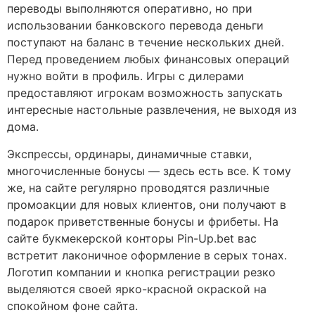
переводы выполняются оперативно, но при
использовании банковского перевода деньги
поступают на баланс в течение нескольких дней.
Перед проведением любых финансовых операций
нужно войти в профиль. Игры с дилерами
предоставляют игрокам возможность запускать
интересные настольные развлечения, не выходя из
дома.
Экспрессы, ординары, динамичные ставки,
многочисленные бонусы — здесь есть все. К тому
же, на сайте регулярно проводятся различные
промоакции для новых клиентов, они получают в
подарок приветственные бонусы и фрибеты. На
сайте букмекерской конторы Pin-Up.bet вас
встретит лаконичное оформление в серых тонах.
Логотип компании и кнопка регистрации резко
выделяются своей ярко-красной окраской на
спокойном фоне сайта.