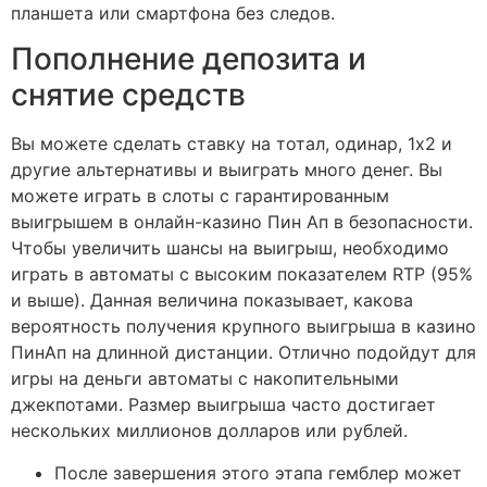
планшета или смартфона без следов.
Пополнение депозита и
снятие средств
Вы можете сделать ставку на тотал, одинар, 1х2 и
другие альтернативы и выиграть много денег. Вы
можете играть в слоты с гарантированным
выигрышем в онлайн-казино Пин Ап в безопасности.
Чтобы увеличить шансы на выигрыш, необходимо
играть в автоматы с высоким показателем RTP (95%
и выше). Данная величина показывает, какова
вероятность получения крупного выигрыша в казино
ПинАп на длинной дистанции. Отлично подойдут для
игры на деньги автоматы с накопительными
джекпотами. Размер выигрыша часто достигает
нескольких миллионов долларов или рублей.
После завершения этого этапа гемблер может