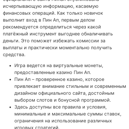
исчерпывающую информацию, касаемую
финансовых операций. Как только новичок
выполнит вход в Пин Ап, первым делом
рекомендуется определиться через какой
платёжный инструмент выгоднее обналичивать
деньги. Это поможет избежать комиссии за
выплаты и практически моментально получить
средства.
Игра ведется на виртуальные монеты,
предоставленные казино Пин Ап.
Пин Ап – проверенное казино, которое
привлекает внимание стильным и современным
дизайном официального сайта, достойным
выбором слотов и бонусной программой.
Здесь доступны все правила и условия,
минимальные и максимальные суммы ставок,
ограничения на использование различных
игровых стратегий.