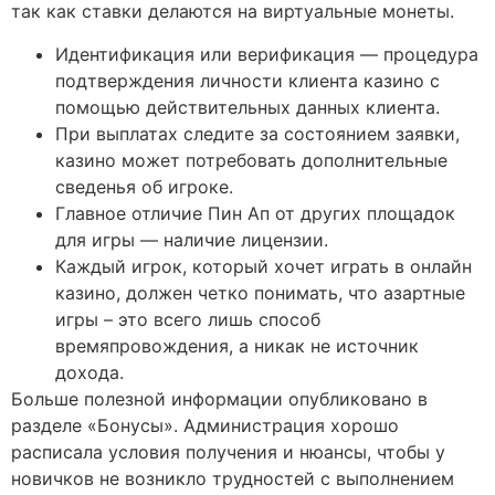
так как ставки делаются на виртуальные монеты.
Идентификация или верификация — процедура
подтверждения личности клиента казино с
помощью действительных данных клиента.
При выплатах следите за состоянием заявки,
казино может потребовать дополнительные
сведенья об игроке.
Главное отличие Пин Ап от других площадок
для игры — наличие лицензии.
Каждый игрок, который хочет играть в онлайн
казино, должен четко понимать, что азартные
игры – это всего лишь способ
времяпровождения, а никак не источник
дохода.
Больше полезной информации опубликовано в
разделе «Бонусы». Администрация хорошо
расписала условия получения и нюансы, чтобы у
новичков не возникло трудностей с выполнением