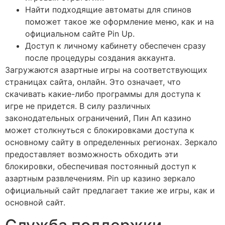
Найти подходящие автоматы для спинов
поможет такое же оформление меню, как и на
официальном сайте Pin Up.
Доступ к личному кабинету обеспечен сразу
после процедуры создания аккаунта.
Загружаются азартные игры на соответствующих
страницах сайта, онлайн. Это означает, что
скачивать какие-либо программы для доступа к
игре не придется. В силу различных
законодательных ограничений, Пин Ап казино
может столкнуться с блокировками доступа к
основному сайту в определенных регионах. Зеркало
предоставляет возможность обходить эти
блокировки, обеспечивая постоянный доступ к
азартным развлечениям. Pin up казино зеркало
официальный сайт предлагает такие же игры, как и
основной сайт.