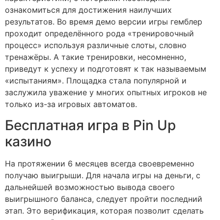
ознакомиться для достижения наилучших
результатов. Во время демо версии игры гемблер
проходит определённого рода «тренировочный
процесс» используя различные слоты, словно
тренажёры. А такие тренировки, несомненно,
приведут к успеху и подготовят к так называемым
«испытаниям». Площадка стала популярной и
заслужила уважение у многих опытных игроков не
только из-за игровых автоматов.
Бесплатная игра в Pin Up
казино
На протяжении 6 месяцев всегда своевременно
получаю выигрыши. Для начала игры на деньги, с
дальнейшей возможностью вывода своего
выигрышного баланса, следует пройти последний
этап. Это верификация, которая позволит сделать