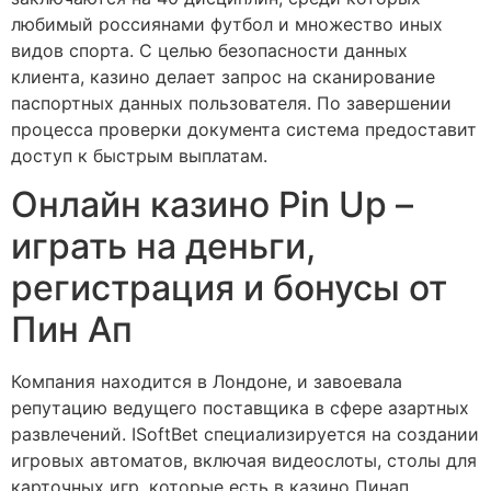
любимый россиянами футбол и множество иных
видов спорта. С целью безопасности данных
клиента, казино делает запрос на сканирование
паспортных данных пользователя. По завершении
процесса проверки документа система предоставит
доступ к быстрым выплатам.
Онлайн казино Pin Up –
играть на деньги,
регистрация и бонусы от
Пин Ап
Компания находится в Лондоне, и завоевала
репутацию ведущего поставщика в сфере азартных
развлечений. ISoftBet специализируется на создании
игровых автоматов, включая видеослоты, столы для
карточных игр, которые есть в казино Пинап.