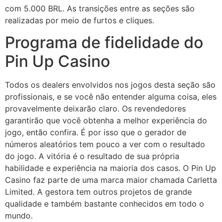
com 5.000 BRL. As transições entre as seções são
realizadas por meio de furtos e cliques.
Programa de fidelidade do
Pin Up Casino
Todos os dealers envolvidos nos jogos desta seção são
profissionais, e se você não entender alguma coisa, eles
provavelmente deixarão claro. Os revendedores
garantirão que você obtenha a melhor experiência do
jogo, então confira. É por isso que o gerador de
números aleatórios tem pouco a ver com o resultado
do jogo. A vitória é o resultado de sua própria
habilidade e experiência na maioria dos casos. O Pin Up
Casino faz parte de uma marca maior chamada Carletta
Limited. A gestora tem outros projetos de grande
qualidade e também bastante conhecidos em todo o
mundo.