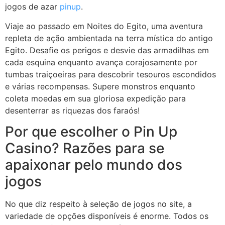
jogos de azar
pinup
.
Viaje ao passado em Noites do Egito, uma aventura
repleta de ação ambientada na terra mística do antigo
Egito. Desafie os perigos e desvie das armadilhas em
cada esquina enquanto avança corajosamente por
tumbas traiçoeiras para descobrir tesouros escondidos
e várias recompensas. Supere monstros enquanto
coleta moedas em sua gloriosa expedição para
desenterrar as riquezas dos faraós!
Por que escolher o Pin Up
Casino? Razões para se
apaixonar pelo mundo dos
jogos
No que diz respeito à seleção de jogos no site, a
variedade de opções disponíveis é enorme. Todos os