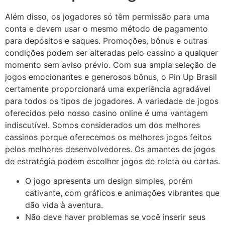
Além disso, os jogadores só têm permissão para uma
conta e devem usar o mesmo método de pagamento
para depósitos e saques. Promoções, bônus e outras
condições podem ser alteradas pelo cassino a qualquer
momento sem aviso prévio. Com sua ampla seleção de
jogos emocionantes e generosos bônus, o Pin Up Brasil
certamente proporcionará uma experiência agradável
para todos os tipos de jogadores. A variedade de jogos
oferecidos pelo nosso casino online é uma vantagem
indiscutível. Somos considerados um dos melhores
cassinos porque oferecemos os melhores jogos feitos
pelos melhores desenvolvedores. Os amantes de jogos
de estratégia podem escolher jogos de roleta ou cartas.
O jogo apresenta um design simples, porém
cativante, com gráficos e animações vibrantes que
dão vida à aventura.
Não deve haver problemas se você inserir seus