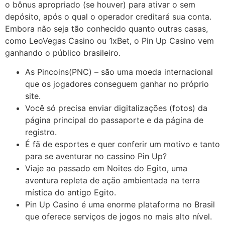
o bônus apropriado (se houver) para ativar o sem
depósito, após o qual o operador creditará sua conta.
Embora não seja tão conhecido quanto outras casas,
como LeoVegas Casino ou 1xBet, o Pin Up Casino vem
ganhando o público brasileiro.
As Pincoins(PNC) – são uma moeda internacional
que os jogadores conseguem ganhar no próprio
site.
Você só precisa enviar digitalizações (fotos) da
página principal do passaporte e da página de
registro.
É fã de esportes e quer conferir um motivo e tanto
para se aventurar no cassino Pin Up?
Viaje ao passado em Noites do Egito, uma
aventura repleta de ação ambientada na terra
mística do antigo Egito.
Pin Up Casino é uma enorme plataforma no Brasil
que oferece serviços de jogos no mais alto nível.