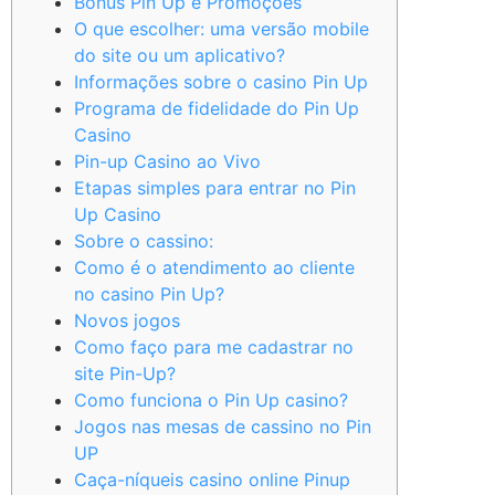
Bônus Pin Up e Promoções
O que escolher: uma versão mobile
do site ou um aplicativo?
Informações sobre o casino Pin Up
Programa de fidelidade do Pin Up
Casino
Pin-up Casino ao Vivo
Etapas simples para entrar no Pin
Up Casino
Sobre o cassino:
Como é o atendimento ao cliente
no casino Pin Up?
Novos jogos
Como faço para me cadastrar no
site Pin-Up?
Como funciona o Pin Up casino?
Jogos nas mesas de cassino no Pin
UP
Caça-níqueis casino online Pinup