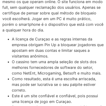
mesmo os que operam online. O site funciona em modo
full, sem qualquer reclamação dos usuários. Apenas se
certifique de pensar sobre qual método de bloqueio
você escolherá. Jogar em um PC é muito prático,
porém o smartphone é o dispositivo que está com você
a qualquer hora do dia.
A licença de Curaçao e as regras internas da
empresa obrigam Pin Up a bloquear jogadores que
apostam em duas contas e limitar saques a
visitantes anônimos.
O cassino tem uma ampla seleção de slots dos
melhores fornecedores de software do setor,
como NetEnt, Microgaming, Betsoft e muito mais.
Como resultado, esta é uma escolha arriscada,
mas pode ser lucrativa se o seu palpite estiver
correto.
Este é um site confiável e confiável, pois possui
uma licença de jogo em Curaçao.