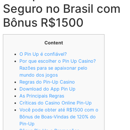
Seguro no Brasil com
Bônus R$1500
Content
O Pin Up é confiável?
Por que escolher o Pin Up Casino?
Razões para se apaixonar pelo
mundo dos jogos
Regras do Pin-Up Casino
Download do App Pin Up
As Principais Regras
Críticas do Casino Online Pin-Up
Você pode obter até R$1500 com o
Bônus de Boas-Vindas de 120% do
Pin-Up