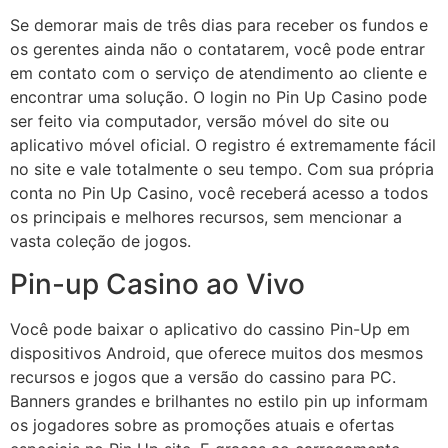
Se demorar mais de três dias para receber os fundos e
os gerentes ainda não o contatarem, você pode entrar
em contato com o serviço de atendimento ao cliente e
encontrar uma solução. O login no Pin Up Casino pode
ser feito via computador, versão móvel do site ou
aplicativo móvel oficial. O registro é extremamente fácil
no site e vale totalmente o seu tempo. Com sua própria
conta no Pin Up Casino, você receberá acesso a todos
os principais e melhores recursos, sem mencionar a
vasta coleção de jogos.
Pin-up Casino ao Vivo
Você pode baixar o aplicativo do cassino Pin-Up em
dispositivos Android, que oferece muitos dos mesmos
recursos e jogos que a versão do cassino para PC.
Banners grandes e brilhantes no estilo pin up informam
os jogadores sobre as promoções atuais e ofertas