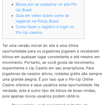
Bônus por se cadastrar no site Pin
Up Brasil
Guia em vídeo sobre como se
registrar na PinUp Brasil
Como fazer o registro e login no
Pin-Up cassino
Ter uma versão móvel do site é uma ótima
oportunidade para os jogadores jogarem e receberem
bônus em qualquer lugar conveniente e até mesmo em
movimento. Portanto, se você gosta de movimento,
experimente o Up Casino em seu smartphone. Para
jogadores de cassino ativos, rodadas grátis são sempre
uma grande alegria. É por isso que o Pin-Up Online
Casino oferece a seus usuários essa oportunidade. Na
verdade, este é outro tipo de bônus de boas-vindas,
pois apenas novos usuários podem obtê-lo.