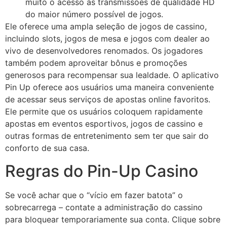
muito o acesso às transmissões de qualidade HD
do maior número possível de jogos.
Ele oferece uma ampla seleção de jogos de cassino,
incluindo slots, jogos de mesa e jogos com dealer ao
vivo de desenvolvedores renomados. Os jogadores
também podem aproveitar bônus e promoções
generosos para recompensar sua lealdade. O aplicativo
Pin Up oferece aos usuários uma maneira conveniente
de acessar seus serviços de apostas online favoritos.
Ele permite que os usuários coloquem rapidamente
apostas em eventos esportivos, jogos de cassino e
outras formas de entretenimento sem ter que sair do
conforto de sua casa.
Regras do Pin-Up Casino
Se você achar que o “vício em fazer batota” o
sobrecarrega – contate a administração do cassino
para bloquear temporariamente sua conta. Clique sobre