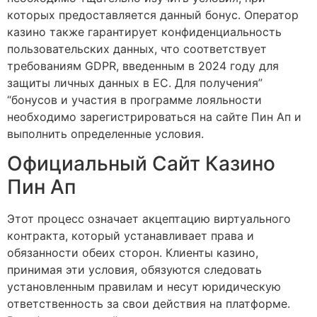
которых предоставляется данный бонус. Оператор
казино также гарантирует конфиденциальность
пользовательских данных, что соответствует
требованиям GDPR, введенным в 2024 году для
защиты личных данных в ЕС. Для получения”
“бонусов и участия в программе лояльности
необходимо зарегистрироваться на сайте Пин Ап и
выполнить определенные условия.
Официальный Сайт Казино
Пин Ап
Этот процесс означает акцептацию виртуального
контракта, который устанавливает права и
обязанности обеих сторон. Клиенты казино,
принимая эти условия, обязуются следовать
установленным правилам и несут юридическую
ответственность за свои действия на платформе.