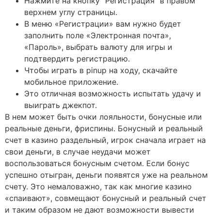
Нажмите на кнопку “Регистрация” в правом
верхнем углу страницы.
В меню «Регистрации» вам нужно будет
заполнить поле «Электронная почта»,
«Пароль», выбрать валюту для игры и
подтвердить регистрацию.
Чтобы играть в pinup на ходу, скачайте
мобильное приложение.
Это отличная возможность испытать удачу и
выиграть джекпот.
В нем может быть очки лояльности, бонусные или
реальные деньги, фриспины. Бонусный и реальный
счет в казино раздельный, игрок сначала играет на
свои деньги, в случае неудачи может
воспользоваться бонусным счетом. Если бонус
успешно отыгран, деньги появятся уже на реальном
счету. Это немаловажно, так как многие казино
«спаивают», совмещают бонусный и реальный счет
и таким образом не дают возможности вывести