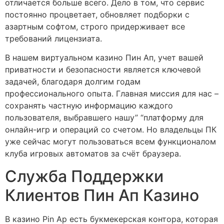
отличается больше всего. Дело в том, что сервис
постоянно процветает, обновляет подборки с
азартным софтом, строго придерживает все
требований лицензиата.
В нашем виртуальном казино Пин Ап, учет вашей
приватности и безопасности является ключевой
задачей, благодаря долгим годам
профессионального опыта. Главная миссия для нас –
сохранять частную информацию каждого
пользователя, выбравшего нашу” “платформу для
онлайн-игр и операций со счетом. Но владельцы ПК
уже сейчас могут пользоваться всем функционалом
клуба игровых автоматов за счёт браузера.
Служба Поддержки
Клиентов Пин Ап Казино
В казино Pin Ap есть букмекерская контора, которая