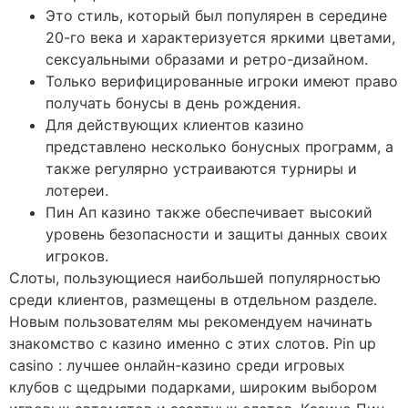
Это стиль, который был популярен в середине
20-го века и характеризуется яркими цветами,
сексуальными образами и ретро-дизайном.
Только верифицированные игроки имеют право
получать бонусы в день рождения.
Для действующих клиентов казино
представлено несколько бонусных программ, а
также регулярно устраиваются турниры и
лотереи.
Пин Ап казино также обеспечивает высокий
уровень безопасности и защиты данных своих
игроков.
Слоты, пользующиеся наибольшей популярностью
среди клиентов, размещены в отдельном разделе.
Новым пользователям мы рекомендуем начинать
знакомство с казино именно с этих слотов. Pin up
casino : лучшее онлайн-казино среди игровых
клубов с щедрыми подарками, широким выбором