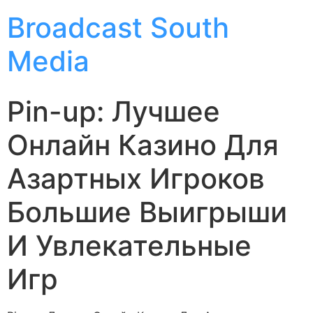
Broadcast South
Media
Pin-up: Лучшее
Онлайн Казино Для
Азартных Игроков
Большие Выигрыши
И Увлекательные
Игр