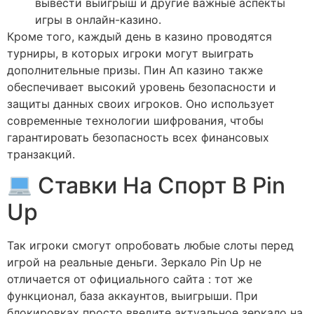
вывести выигрыш и другие важные аспекты
игры в онлайн-казино.
Кроме того, каждый день в казино проводятся
турниры, в которых игроки могут выиграть
дополнительные призы. Пин Ап казино также
обеспечивает высокий уровень безопасности и
защиты данных своих игроков. Оно использует
современные технологии шифрования, чтобы
гарантировать безопасность всех финансовых
транзакций.
Ставки На Спорт В Pin
Up
Так игроки смогут опробовать любые слоты перед
игрой на реальные деньги. Зеркало Pin Up не
отличается от официального сайта : тот же
функционал, база аккаунтов, выигрыши. При
блокировках просто введите актуальное зеркало на