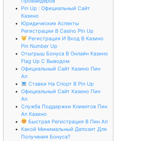
Провайдеров
Pin Up : Официальный Сайт
Казино
Юридические Аспекты
Регистрации В Casino Pin Up
Регистрация И Вход В Казино
Pin Number Up
Отыгрыш Бонуса В Онлайн Казино
Flag Up С Выводом
Официальный Сайт Казино Пин
Ап
Ставки На Спорт В Pin Up
Официальный Сайт Казино Пин
Ап
Служба Поддержки Клиентов Пин
Ап Казино
Быстрая Регистрация В Пин Ап
Какой Минимальный Депозит Для
Получения Бонуса?