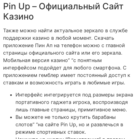
Pin Up – Официальный Сайт
Казино
Также можно найти актуальное зеркало в службе
поддержки казино в любой момент. Скачать
приложение Пин Ап на телефон можно с главной
страницы официального сайта или его зеркала.
Мобильная версия казино” “с понятным
интерфейсом подойдет для любого смартфона. С
приложением гемблер имеет постоянный доступ к
ставкам и возможность играть в любимые игры.
Интерфейс интегрируется под размеры экрана
портативного гаджета игрока, воспроизводя
лишь главные страницы, примитивное меню.
Вы можете не только крутить барабаны
слотов” “на сайте Pin Up, но и развлечься в
режиме спортивных ставок.