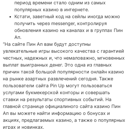
период времени стало одним из самых
популярных казино в интернете.
Кстати, заветный код на сейлы иногда можно
получить через messenger, контролируя
обновления казино на каналах и в группах Пин
Ап.
“На сайте Пин Ап вам будут доступны
увлекательные игры высокого качества с гарантией
честных, надежных и, что немаловажно, мгновенных
выплат выигранных денег. Это одна из главных
причин такой большой популярности онлайн казино
на рынке азартных развлечений сегодня. Также
пользователи сайта Pin Up могут пользоваться
услугами букмекерской конторы и совершать
ставки на результаты спортивных событий. На
главной странице официалиного сайта казино Пин
Ап вы можете найти информацию о бонусах и
акциях, предлагаемых казино, а также о популярных
играх и новинках.