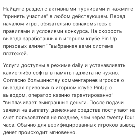
Найдите раздел с активными турнирами и нажмите
“принять участие” в любом действующем. Перед
началом игры, обязательно ознакомьтесь с
правилами и условиями конкурса. На скорость
вывода заработанных в игорном клубе Pin Up
призовых влияет” “выбранная вами система
платежей.
Услуги доступны в режиме daily и устанавливать
какие-либо софты в память гаджета не нужно.
Согласно большинству комментариев игроков о
выводах призовых в игорном клубе PinUp с
выводом, оператор казино гарантированно”
“выплачивает выигранные деньги. После подачи
заявки на выплату, денежные средства поступают на
счет пользователя не позднее, чем через twenty four
часа. Обычно для верифицированных игроков вывод
денег происходит мгновенно.