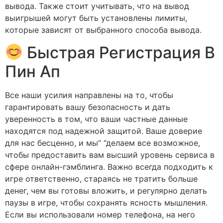
вывода. Также стоит учитывать, что на вывод
выигрышей могут быть установлены лимиты,
которые зависят от выбранного способа вывода.
Быстрая Регистрация В
Пин Ап
Все наши усилия направлены на то, чтобы
гарантировать вашу безопасность и дать
уверенность в том, что ваши частные данные
находятся под надежной защитой. Ваше доверие
для нас бесценно, и мы” “делаем все возможное,
чтобы предоставить вам высший уровень сервиса в
сфере онлайн-гэмблинга. Важно всегда подходить к
игре ответственно, стараясь не тратить больше
денег, чем вы готовы вложить, и регулярно делать
паузы в игре, чтобы сохранять ясность мышления.
Если вы использовали номер телефона, на него