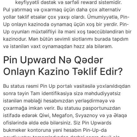
keyfiyyətli dəstək və sərfəli reward sistemidir.
Pul yatırmaq və çıxarmaq üçün daha çox alternativ
yollar təklif etsələr çox yaxşı olardı. Ümumiyyətlə, Pin-
Up onlayn kazinoda oynamaq üçün xoş bir yerdir. Pin-
Up oyunları müxtəlifliyi ilə məni xoş təəccübləndirən bir
kazinodur. Mən bütün sevimli slotlarımı burada tapdım
və istənilən vaxt oynamaqdan həzz ala bilərəm.
Pin Upward Nə Qədər
Onlayn Kazino Təklif Edir?
Bu status rəsmi Pin Up portalı vasitəsilə yoxlanıldıqdan
sonra təyin Tam identifikasiya sizə məhdudiyyətsiz
istənilən məbləği hesabınızdan yerləşdirməyə və
çıxarmağa imkan verir. Bu statusu pasportunuzdan
istifadə edərək Qiwi, Megafon, Svyaznoy və ya Əlaqə
ofislərində əldə edə bilərsiniz. Siz Pin Upwards
bukmeker kontoruna yeni hesabın Pin-Up-da