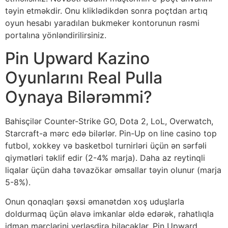
təyin etməkdir. Onu kliklədikdən sonra poçtdan artıq
oyun hesabı yaradılan bukmeker kontorunun rəsmi
portalına yönləndirilirsiniz.
Pin Upward Kazino
Oyunlarını Real Pulla
Oynaya Bilərəmmi?
Bahisçilər Counter-Strike GO, Dota 2, LoL, Overwatch,
Starcraft-a mərc edə bilərlər. Pin-Up on line casino top
futbol, ​​xokkey və basketbol turnirləri üçün ən sərfəli
qiymətləri təklif edir (2-4% marja). Daha az reytinqli
liqalar üçün daha təvazökar əmsallar təyin olunur (marja
5-8%).
Onun qonaqları şəxsi əmanətdən xoş uduşlarla
doldurmaq üçün əlavə imkanlar əldə edərək, rahatlıqla
idman mərclərini yerləşdirə biləcəklər. Pin Upward