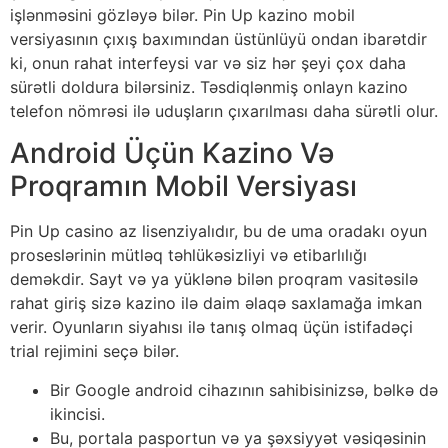
işlənməsini gözləyə bilər. Pin Up kazino mobil
versiyasının çıxış baxımından üstünlüyü ondan ibarətdir
ki, onun rahat interfeysi var və siz hər şeyi çox daha
sürətli doldura bilərsiniz. Təsdiqlənmiş onlayn kazino
telefon nömrəsi ilə uduşların çıxarılması daha sürətli olur.
Android Üçün Kazino Və
Proqramın Mobil Versiyası
Pin Up casino az lisenziyalıdır, bu de uma oradakı oyun
proseslərinin mütləq təhlükəsizliyi və etibarlılığı
deməkdir. Sayt və ya yüklənə bilən proqram vasitəsilə
rahat giriş sizə kazino ilə daim əlaqə saxlamağa imkan
verir. Oyunların siyahısı ilə tanış olmaq üçün istifadəçi
trial rejimini seçə bilər.
Bir Google android cihazının sahibisinizsə, bəlkə də
ikincisi.
Bu, portala pasportun və ya şəxsiyyət vəsiqəsinin