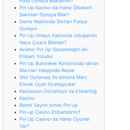
Pulla Oynaya Bilərəmmi?
Pin Up Kazino–da Hansı Ölkələrin
Sakinləri Oynaya Bilər?
Demo Rejimində Slotları Pulsuz
Oynayın
Pin Up Onlayn Kazinoda Uduşlarımı
Necə Çıxara Bilərəm?
Aviator Pin Up Qazanmağın Ən
Etibarlı Yoludur
Pin Up Bukmeker Kontorunda Idman
Mərcləri Haqqında Rəylər
Slot Oynamaq Və Idmana Mərc
Etmək Üçün Strategiyalar
Kazinonun Dürüstlüyü Və Etibarlılığı
Kazino:
Rəsmi Saytın Icmalı Pin Up
Pin-up Casino Etibarlıdırmı?
Pin Up Casino-da Hansı Oyunlar
Var?