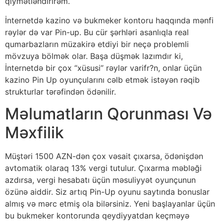
qiymətləndirirəm.
İnternetdə kazino və bukmeker kontoru haqqında mənfi
rəylər də var Pin-up. Bu cür şərhləri asanlıqla real
qumarbazların müzakirə etdiyi bir neçə problemli
mövzuya bölmək olar. Başa düşmək lazımdır ki,
İnternetdə bir çox “xüsusi” rəylər varifr?n, onlar üçün
kazino Pin Up oyunçularını cəlb etmək istəyən rəqib
strukturlar tərəfindən ödənilir.
Məlumatların Qorunması Və
Məxfilik
Müştəri 1500 AZN-dən çox vəsait çıxarsa, ödənişdən
avtomatik olaraq 13% vergi tutulur. Çıxarma məbləği
azdırsa, vergi hesabatı üçün məsuliyyət oyunçunun
özünə aiddir. Siz artıq Pin-Up oyunu saytında bonuslar
almış və mərc etmiş ola bilərsiniz. Yeni başlayanlar üçün
bu bukmeker kontorunda qeydiyyatdan keçməyə