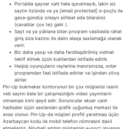
Portalda qaynar xətt hələ qurulmayıb, lakin siz
saytın özündə və ya [email protected] e-poçtu ilə
gecə-gündüz onlayn söhbət edə bilərsiniz
(cavablar çox tez gəlir ).
Sayt və ya yüklənə bilən proqram vasitəsilə rahat
giriş sizə kazino ilə daim əlaqə saxlamağa olanak
verir.
Biz daha yaxşı və daha fərdiləşdirilmiş xidmət
təklif etmək üçün kukilərdən istifadə edirik.
Həqiqi oyunçuların rəylərinə inanırsınızsa, onlar
proqramdan fəal istifadə edirlər və işindən zövq
alırlar.
Pin-Up bukmeker kontorunun bir çox müştərisi rəsmi
veb saytın belə bir çatışmazlığını video yayımların
olmaması kimi qeyd edir. Sonuncular əksər canlı
hadisələr üçün saxlanılan qrafik uyğunluq mərkəzi ilə
əvəz olunur. Pin-Up-də müştəri profili yaratmaq üçün
Azərbaycan kodu ilə mobil telefon nömrəsini daxil
etməlisiniz. Növbəti addım müştərinin e-poçt ünvanını