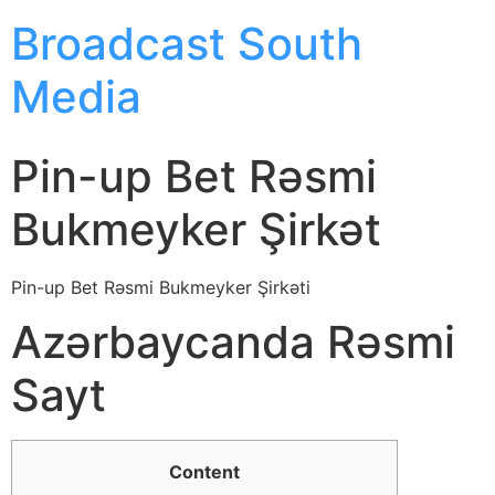
Broadcast South
Media
Pin-up Bet Rəsmi
Bukmeyker Şirkət
Pin-up Bet Rəsmi Bukmeyker Şirkəti
Azərbaycanda Rəsmi
Sayt
Content