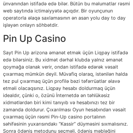
ünvanından istifadə edə bilər. Bütün bu məlumatlar rəsmi
web saytında ictimaiyyətə açıqdır. Bir oyunçunun
operatorla əlaqə saxlamasının ən asan yolu day to day
işləyən onlayn söhbətdir.
Pin Up Casino
Sayt Pin Up arizona əmanət etmək üçün Liqpay istifadə
edə bilərsiniz. Bu xidmət dərhal klubda yalnız əmanət
qoymağa olanak verir, ondan istifadə edərək vəsait
çıxarmaq mümkün deyil. Müvafiq olaraq, istənilən halda
tez pul çıxarmaq üçün profilə bəzi təfərrüatlar əlavə
etməli olacaqsınız. Liqpay hesabı doldurmaq üçün
idealdır, çünki o, özünü İnternetdə ən təhlükəsiz
xidmətlərdən biri kimi tanıyıb və hesabınızı tez bir
zamanda doldurur. Çıxarılması Oyun hesabından vəsait
çıxarmaq üçün rəsmi Pin-Up casino portalının
səhifəsinin yuxarısındakı “Kassir” düyməsini sıxmalısınız.
Sonra ödəniş metodunu seçməli, ödəniş məbləğini