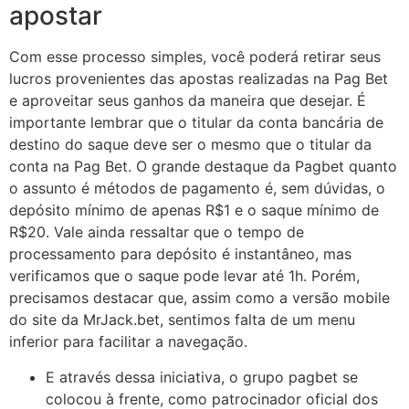
apostar
Com esse processo simples, você poderá retirar seus
lucros provenientes das apostas realizadas na Pag Bet
e aproveitar seus ganhos da maneira que desejar. É
importante lembrar que o titular da conta bancária de
destino do saque deve ser o mesmo que o titular da
conta na Pag Bet. O grande destaque da Pagbet quanto
o assunto é métodos de pagamento é, sem dúvidas, o
depósito mínimo de apenas R$1 e o saque mínimo de
R$20. Vale ainda ressaltar que o tempo de
processamento para depósito é instantâneo, mas
verificamos que o saque pode levar até 1h. Porém,
precisamos destacar que, assim como a versão mobile
do site da MrJack.bet, sentimos falta de um menu
inferior para facilitar a navegação.
E através dessa iniciativa, o grupo pagbet se
colocou à frente, como patrocinador oficial dos