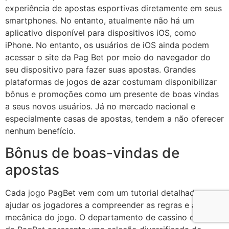
experiência de apostas esportivas diretamente em seus
smartphones. No entanto, atualmente não há um
aplicativo disponível para dispositivos iOS, como
iPhone. No entanto, os usuários de iOS ainda podem
acessar o site da Pag Bet por meio do navegador do
seu dispositivo para fazer suas apostas. Grandes
plataformas de jogos de azar costumam disponibilizar
bônus e promoções como um presente de boas vindas
a seus novos usuários. Já no mercado nacional e
especialmente casas de apostas, tendem a não oferecer
nenhum benefício.
Bônus de boas-vindas de
apostas
Cada jogo PagBet vem com um tutorial detalhado para
ajudar os jogadores a compreender as regras e a
mecânica do jogo. O departamento de cassino online