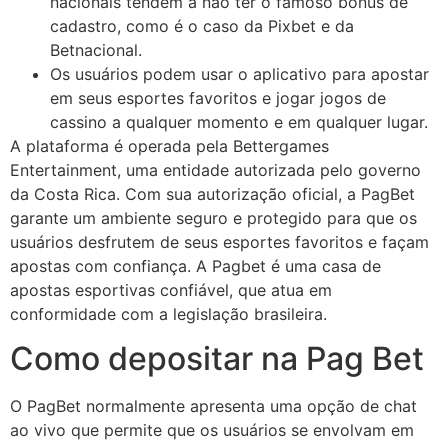
nacionais tendem a não ter o famoso bônus de
cadastro, como é o caso da Pixbet e da
Betnacional.
Os usuários podem usar o aplicativo para apostar
em seus esportes favoritos e jogar jogos de
cassino a qualquer momento e em qualquer lugar.
A plataforma é operada pela Bettergames
Entertainment, uma entidade autorizada pelo governo
da Costa Rica. Com sua autorização oficial, a PagBet
garante um ambiente seguro e protegido para que os
usuários desfrutem de seus esportes favoritos e façam
apostas com confiança. A Pagbet é uma casa de
apostas esportivas confiável, que atua em
conformidade com a legislação brasileira.
Como depositar na Pag Bet
O PagBet normalmente apresenta uma opção de chat
ao vivo que permite que os usuários se envolvam em