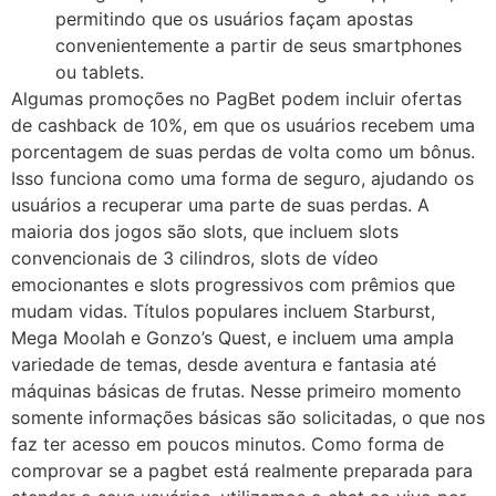
permitindo que os usuários façam apostas
convenientemente a partir de seus smartphones
ou tablets.
Algumas promoções no PagBet podem incluir ofertas
de cashback de 10%, em que os usuários recebem uma
porcentagem de suas perdas de volta como um bônus.
Isso funciona como uma forma de seguro, ajudando os
usuários a recuperar uma parte de suas perdas. A
maioria dos jogos são slots, que incluem slots
convencionais de 3 cilindros, slots de vídeo
emocionantes e slots progressivos com prêmios que
mudam vidas. Títulos populares incluem Starburst,
Mega Moolah e Gonzo’s Quest, e incluem uma ampla
variedade de temas, desde aventura e fantasia até
máquinas básicas de frutas. Nesse primeiro momento
somente informações básicas são solicitadas, o que nos
faz ter acesso em poucos minutos. Como forma de
comprovar se a pagbet está realmente preparada para