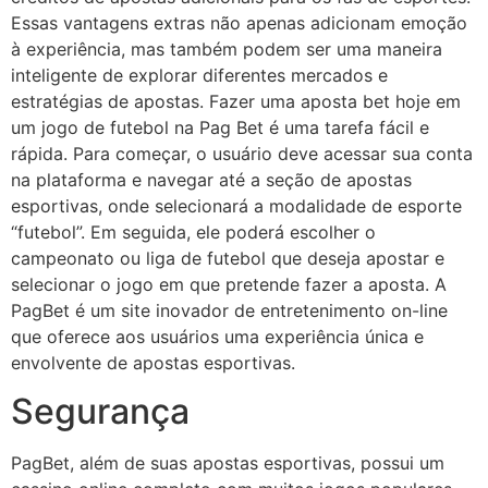
Essas vantagens extras não apenas adicionam emoção
à experiência, mas também podem ser uma maneira
inteligente de explorar diferentes mercados e
estratégias de apostas. Fazer uma aposta bet hoje em
um jogo de futebol na Pag Bet é uma tarefa fácil e
rápida. Para começar, o usuário deve acessar sua conta
na plataforma e navegar até a seção de apostas
esportivas, onde selecionará a modalidade de esporte
“futebol”. Em seguida, ele poderá escolher o
campeonato ou liga de futebol que deseja apostar e
selecionar o jogo em que pretende fazer a aposta. A
PagBet é um site inovador de entretenimento on-line
que oferece aos usuários uma experiência única e
envolvente de apostas esportivas.
Segurança
PagBet, além de suas apostas esportivas, possui um