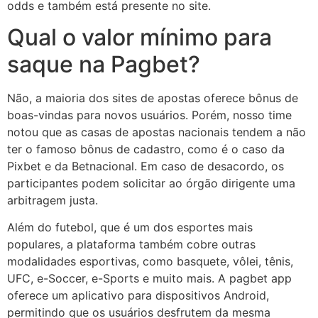
odds e também está presente no site.
Qual o valor mínimo para
saque na Pagbet?
Não, a maioria dos sites de apostas oferece bônus de
boas-vindas para novos usuários. Porém, nosso time
notou que as casas de apostas nacionais tendem a não
ter o famoso bônus de cadastro, como é o caso da
Pixbet e da Betnacional. Em caso de desacordo, os
participantes podem solicitar ao órgão dirigente uma
arbitragem justa.
Além do futebol, que é um dos esportes mais
populares, a plataforma também cobre outras
modalidades esportivas, como basquete, vôlei, tênis,
UFC, e-Soccer, e-Sports e muito mais. A pagbet app
oferece um aplicativo para dispositivos Android,
permitindo que os usuários desfrutem da mesma