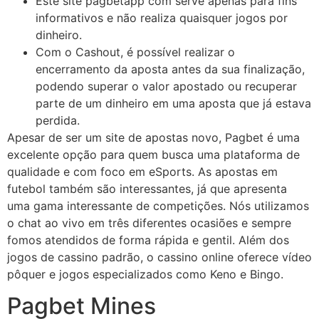
Este site pagbetapp com serve apenas para fins
informativos e não realiza quaisquer jogos por
dinheiro.
Com o Cashout, é possível realizar o
encerramento da aposta antes da sua finalização,
podendo superar o valor apostado ou recuperar
parte de um dinheiro em uma aposta que já estava
perdida.
Apesar de ser um site de apostas novo, Pagbet é uma
excelente opção para quem busca uma plataforma de
qualidade e com foco em eSports. As apostas em
futebol também são interessantes, já que apresenta
uma gama interessante de competições. Nós utilizamos
o chat ao vivo em três diferentes ocasiões e sempre
fomos atendidos de forma rápida e gentil. Além dos
jogos de cassino padrão, o cassino online oferece vídeo
pôquer e jogos especializados como Keno e Bingo.
Pagbet Mines