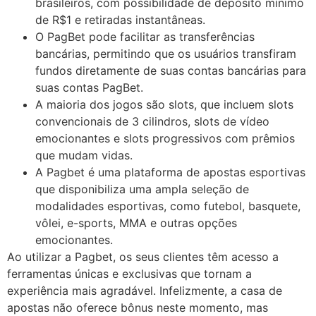
brasileiros, com possibilidade de depósito mínimo
de R$1 e retiradas instantâneas.
O PagBet pode facilitar as transferências
bancárias, permitindo que os usuários transfiram
fundos diretamente de suas contas bancárias para
suas contas PagBet.
A maioria dos jogos são slots, que incluem slots
convencionais de 3 cilindros, slots de vídeo
emocionantes e slots progressivos com prêmios
que mudam vidas.
A Pagbet é uma plataforma de apostas esportivas
que disponibiliza uma ampla seleção de
modalidades esportivas, como futebol, basquete,
vôlei, e-sports, MMA e outras opções
emocionantes.
Ao utilizar a Pagbet, os seus clientes têm acesso a
ferramentas únicas e exclusivas que tornam a
experiência mais agradável. Infelizmente, a casa de
apostas não oferece bônus neste momento, mas