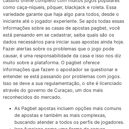
cassino online completo com muitos jogos populares
como caça-níqueis, pôquer, blackjack e roleta. Essa
variedade garante que haja algo para todos, desde o
iniciante até o jogador experiente. Se após todas essas
informações sobre as casas de apostas pagbet, você
está pensando em se cadastrar, saiba quais são os
dados necessários para iniciar suas apostas ainda hoje.
Fazer alertas sobre os problemas que o jogo pode
causar, é uma responsabilidade da casa e isso nos diz
muito sobre a plataforma. O pagbet oferece
informações que fazem o apostador se questionar e
entender se está passando por problemas com jogos.
Isso se deve a sua regulamentação, o site é licenciado
através do governo de Curaçao, um dos mais
reconhecidos do mercado.
As Pagbet apostas incluem opções mais comuns
de apostas e também as mais complexas,
buscando atender a todos os perfis de jogadores.
Isso funciona como uma forma de seguro,