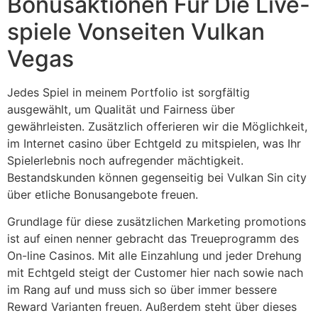
Bonusaktionen Für Die Live-
spiele Vonseiten Vulkan
Vegas
Jedes Spiel in meinem Portfolio ist sorgfältig
ausgewählt, um Qualität und Fairness über
gewährleisten. Zusätzlich offerieren wir die Möglichkeit,
im Internet casino über Echtgeld zu mitspielen, was Ihr
Spielerlebnis noch aufregender mächtigkeit.
Bestandskunden können gegenseitig bei Vulkan Sin city
über etliche Bonusangebote freuen.
Grundlage für diese zusätzlichen Marketing promotions
ist auf einen nenner gebracht das Treueprogramm des
On-line Casinos. Mit alle Einzahlung und jeder Drehung
mit Echtgeld steigt der Customer hier nach sowie nach
im Rang auf und muss sich so über immer bessere
Reward Varianten freuen. Außerdem steht über dieses