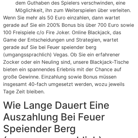
dem Guthaben des Spielers verschwinden, eine
Möglichkeit, ihn zum Weiterspielen über verleiten.
Wenn Sie mehr als 50 Euro einzahlen, dann wartet
gerade auf Sie ein 200% Bonus bis über 700 Euro sowie
100 Freispiele c/o Fire Joker. Online Blackjack, das
Game der Entscheidungen und Strategien, wartet
gerade auf Sie bei Feuer speiender berg
(umgangssprachlich) Vegas. Ob Sie ein erfahrener
Zocker oder ein Neuling sind, unsere Blackjack-Tische
bieten ein spannendes Erlebnis mit der Chance auf
große Gewinne. Einzahlung sowie Bonus müssen
insgesamt 40-fach umgesetzt werden, wozu jeweils
Tage Zeit bleiben.
Wie Lange Dauert Eine
Auszahlung Bei Feuer
Speiender Berg