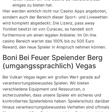
einiges zu bieten hat.
Hier werden wirklich nicht nur Casino Apps angeboten,
sondern auch der Bereich dieser Sport- und Livewetten
wird komplett abgedeckt. Die Lizenz, pass away
Yonibet besitzt ist von Curacao, es handelt sich
furthermore um einen legalen Anbieter. Im On line
casino Bereich wartet das 100% bis zu 500 Euro
Reward, den neue Spieler in Anspruch nehmen können.
Boni Bei Feuer Speiender Berg
(umgangssprachlich) Vegas
Bei Vulkan Vegas legen wir großen Wert gerade auf
verantwortungsbewusstes Spielen. Wir bieten
verschiedene Equipment und Ressourcen, o
sicherzustellen, dass unsere Spieler ein sicheres und
kontrolliertes Spielerlebnis haben. Spielerschutz darüber
hinaus verantwortungsbewusstes Verhalten sind oftmals