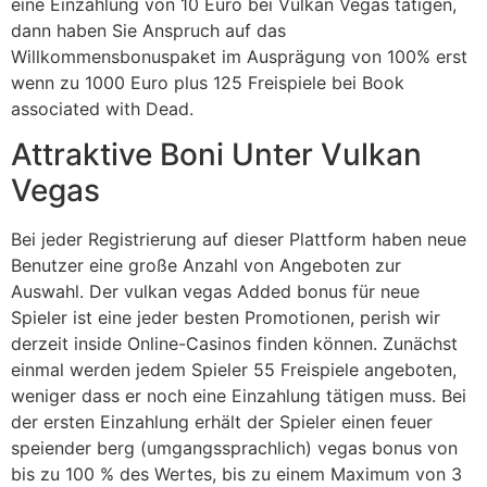
eine Einzahlung von 10 Euro bei Vulkan Vegas tätigen,
dann haben Sie Anspruch auf das
Willkommensbonuspaket im Ausprägung von 100% erst
wenn zu 1000 Euro plus 125 Freispiele bei Book
associated with Dead.
Attraktive Boni Unter Vulkan
Vegas
Bei jeder Registrierung auf dieser Plattform haben neue
Benutzer eine große Anzahl von Angeboten zur
Auswahl. Der vulkan vegas Added bonus für neue
Spieler ist eine jeder besten Promotionen, perish wir
derzeit inside Online-Casinos finden können. Zunächst
einmal werden jedem Spieler 55 Freispiele angeboten,
weniger dass er noch eine Einzahlung tätigen muss. Bei
der ersten Einzahlung erhält der Spieler einen feuer
speiender berg (umgangssprachlich) vegas bonus von
bis zu 100 % des Wertes, bis zu einem Maximum von 3