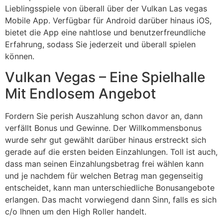
Lieblingsspiele von überall über der Vulkan Las vegas
Mobile App. Verfügbar für Android darüber hinaus iOS,
bietet die App eine nahtlose und benutzerfreundliche
Erfahrung, sodass Sie jederzeit und überall spielen
können.
Vulkan Vegas – Eine Spielhalle
Mit Endlosem Angebot
Fordern Sie perish Auszahlung schon davor an, dann
verfällt Bonus und Gewinne. Der Willkommensbonus
wurde sehr gut gewählt darüber hinaus erstreckt sich
gerade auf die ersten beiden Einzahlungen. Toll ist auch,
dass man seinen Einzahlungsbetrag frei wählen kann
und je nachdem für welchen Betrag man gegenseitig
entscheidet, kann man unterschiedliche Bonusangebote
erlangen. Das macht vorwiegend dann Sinn, falls es sich
c/o Ihnen um den High Roller handelt.