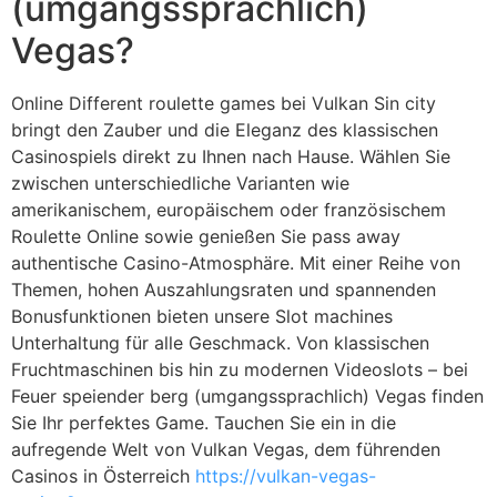
(umgangssprachlich)
Vegas?
Online Different roulette games bei Vulkan Sin city
bringt den Zauber und die Eleganz des klassischen
Casinospiels direkt zu Ihnen nach Hause. Wählen Sie
zwischen unterschiedliche Varianten wie
amerikanischem, europäischem oder französischem
Roulette Online sowie genießen Sie pass away
authentische Casino-Atmosphäre. Mit einer Reihe von
Themen, hohen Auszahlungsraten und spannenden
Bonusfunktionen bieten unsere Slot machines
Unterhaltung für alle Geschmack. Von klassischen
Fruchtmaschinen bis hin zu modernen Videoslots – bei
Feuer speiender berg (umgangssprachlich) Vegas finden
Sie Ihr perfektes Game. Tauchen Sie ein in die
aufregende Welt von Vulkan Vegas, dem führenden
Casinos in Österreich
https://vulkan-vegas-