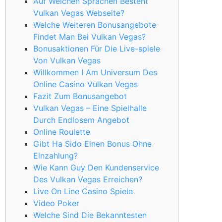
Auf Welchen Sprachen Besteht
Vulkan Vegas Webseite?
Welche Weiteren Bonusangebote
Findet Man Bei Vulkan Vegas?
Bonusaktionen Für Die Live-spiele
Von Vulkan Vegas
Willkommen I Am Universum Des
Online Casino Vulkan Vegas
Fazit Zum Bonusangebot
Vulkan Vegas – Eine Spielhalle
Durch Endlosem Angebot
Online Roulette
Gibt Ha Sido Einen Bonus Ohne
Einzahlung?
Wie Kann Guy Den Kundenservice
Des Vulkan Vegas Erreichen?
Live On Line Casino Spiele
Video Poker
Welche Sind Die Bekanntesten