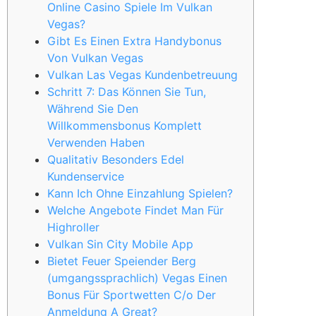
Online Casino Spiele Im Vulkan
Vegas?
Gibt Es Einen Extra Handybonus
Von Vulkan Vegas
Vulkan Las Vegas Kundenbetreuung
Schritt 7: Das Können Sie Tun,
Während Sie Den
Willkommensbonus Komplett
Verwenden Haben
Qualitativ Besonders Edel
Kundenservice
Kann Ich Ohne Einzahlung Spielen?
Welche Angebote Findet Man Für
Highroller
Vulkan Sin City Mobile App
Bietet Feuer Speiender Berg
(umgangssprachlich) Vegas Einen
Bonus Für Sportwetten C/o Der
Anmeldung A Great?