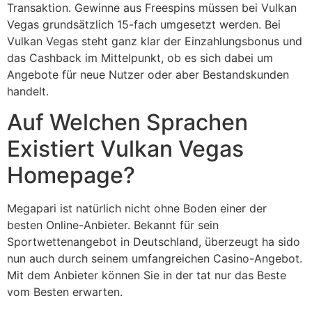
Transaktion. Gewinne aus Freespins müssen bei Vulkan
Vegas grundsätzlich 15-fach umgesetzt werden. Bei
Vulkan Vegas steht ganz klar der Einzahlungsbonus und
das Cashback im Mittelpunkt, ob es sich dabei um
Angebote für neue Nutzer oder aber Bestandskunden
handelt.
Auf Welchen Sprachen
Existiert Vulkan Vegas
Homepage?
Megapari ist natürlich nicht ohne Boden einer der
besten Online-Anbieter. Bekannt für sein
Sportwettenangebot in Deutschland, überzeugt ha sido
nun auch durch seinem umfangreichen Casino-Angebot.
Mit dem Anbieter können Sie in der tat nur das Beste
vom Besten erwarten.