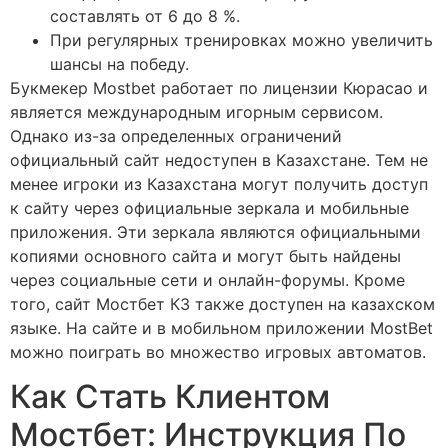
составлять от 6 до 8 %.
При регулярных тренировках можно увеличить
шансы на победу.
Букмекер Mostbet работает по лицензии Кюрасао и
является международным игорным сервисом.
Однако из-за определенных ограничений
официальный сайт недоступен в Казахстане. Тем не
менее игроки из Казахстана могут получить доступ
к сайту через официальные зеркала и мобильные
приложения. Эти зеркала являются официальными
копиями основного сайта и могут быть найдены
через социальные сети и онлайн-форумы. Кроме
того, сайт Мостбет КЗ также доступен на казахском
языке. На сайте и в мобильном приложении MostBet
можно поиграть во множество игровых автоматов.
Как Стать Клиентом
Мостбет: Инструкция По