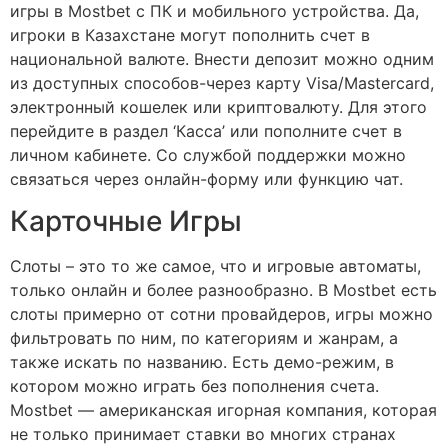
игры в Mostbet с ПК и мобильного устройства. Да,
игроки в Казахстане могут пополнить счет в
национальной валюте. Внести депозит можно одним
из доступных способов-через карту Visa/Mastercard,
электронный кошелек или криптовалюту. Для этого
перейдите в раздел ‘Касса’ или пополните счет в
личном кабинете. Со службой поддержки можно
связаться через онлайн-форму или функцию чат.
Карточные Игры
Слоты – это то же самое, что и игровые автоматы,
только онлайн и более разнообразно. В Mostbet есть
слоты примерно от сотни провайдеров, игры можно
фильтровать по ним, по категориям и жанрам, а
также искать по названию. Есть демо-режим, в
котором можно играть без пополнения счета.
Mostbet — американская игорная компания, которая
не только принимает ставки во многих странах