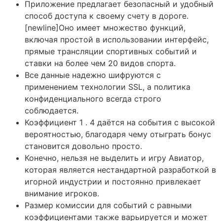
Приложение предлагает безопасный и удобный
способ доступа к своему счету в дороге.
[newline]Оно имеет множество функций,
включая простой в использовании интерфейс,
прямые трансляции спортивных событий и
ставки на более чем 20 видов спорта.
Все данные надежно шифруются с
применением технологии SSL, а политика
конфиденциального всегда строго
соблюдается.
Коэффициент 1 . 4 даётся на события с высокой
вероятностью, благодаря чему отыграть бонус
становится довольно просто.
Конечно, нельзя не выделить и игру Авиатор,
которая является нестандартной разработкой в
игорной индустрии и постоянно привлекает
внимание игроков.
Размер комиссии для событий с равными
коэффициентами также варьируется и может