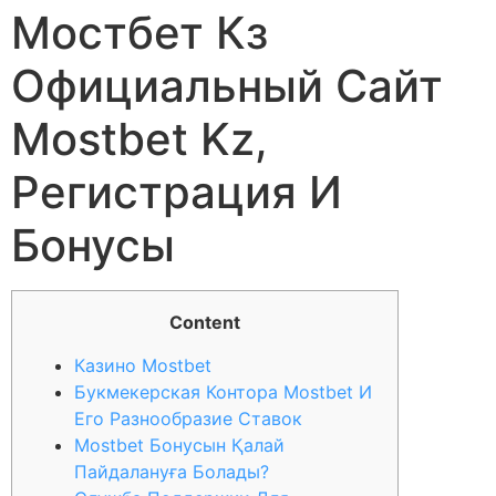
Мостбет Кз
Официальный Сайт
Mostbet Kz,
Регистрация И
Бонусы
Content
Казино Mostbet
Букмекерская Контора Mostbet И
Его Разнообразие Ставок
Mostbet Бонусын Қалай
Пайдалануға Болады?