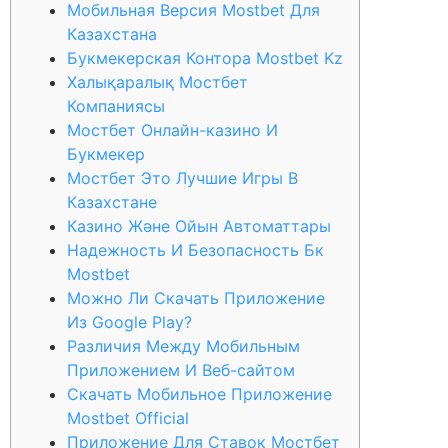
Мобильная Версия Mostbet Для
Казахстана
Букмекерская Контора Mostbet Kz
Халықаралық Мостбет
Компаниясы
Мостбет Онлайн-казино И
Букмекер
Мостбет Это Лучшие Игры В
Казахстане
Казино Және Ойын Автоматтары
Надежность И Безопасность Бк
Mostbet
Можно Ли Скачать Приложение
Из Google Play?
Различия Между Мобильным
Приложением И Веб-сайтом
Скачать Мобильное Приложение
Mostbet Official
Приложение Для Ставок Мостбет