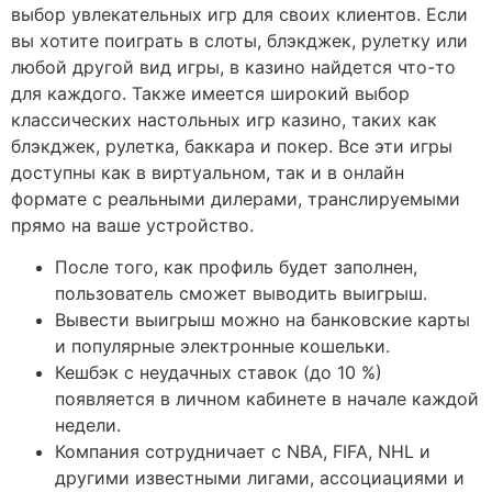
выбор увлекательных игр для своих клиентов. Если
вы хотите поиграть в слоты, блэкджек, рулетку или
любой другой вид игры, в казино найдется что-то
для каждого. Также имеется широкий выбор
классических настольных игр казино, таких как
блэкджек, рулетка, баккара и покер. Все эти игры
доступны как в виртуальном, так и в онлайн
формате с реальными дилерами, транслируемыми
прямо на ваше устройство.
После того, как профиль будет заполнен,
пользователь сможет выводить выигрыш.
Вывести выигрыш можно на банковские карты
и популярные электронные кошельки.
Кешбэк с неудачных ставок (до 10 %)
появляется в личном кабинете в начале каждой
недели.
Компания сотрудничает с NBA, FIFA, NHL и
другими известными лигами, ассоциациями и