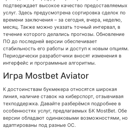
подтверждает высокое качество предоставляемых
услуг. Здесь предусмотрена сортировка сделок по
времени заключения – за сегодня, вчера, неделю,
месяц. Также можно указать точный интервал, в
течение которого делались прогнозы. Обновление
ПО до последней версии обеспечивает
стабильность его работы и доступ к новым опциям.
Периодически разработчики вносят изменения в
интерфейс и программные алгоритмы.
Игра Mostbet Aviator
К достоинствам букмекера относятся широкая
линия, наличие ставок на киберспорт, отзывчивая
техподдержка. Давайте разберёмся подробнее в
особенностях услуг, предлагаемых БК MostBet. Обе
версии обладают одинаковыми возможностями, но
адаптированы под разные ОС.