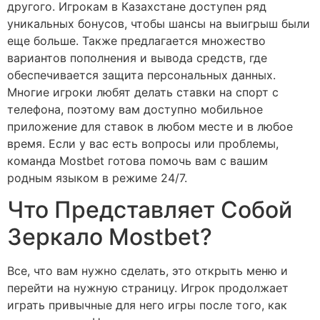
другого. Игрокам в Казахстане доступен ряд
уникальных бонусов, чтобы шансы на выигрыш были
еще больше. Также предлагается множество
вариантов пополнения и вывода средств, где
обеспечивается защита персональных данных.
Многие игроки любят делать ставки на спорт с
телефона, поэтому вам доступно мобильное
приложение для ставок в любом месте и в любое
время. Если у вас есть вопросы или проблемы,
команда Mostbet готова помочь вам с вашим
родным языком в режиме 24/7.
Что Представляет Собой
Зеркало Mostbet?
Все, что вам нужно сделать, это открыть меню и
перейти на нужную страницу. Игрок продолжает
играть привычные для него игры после того, как