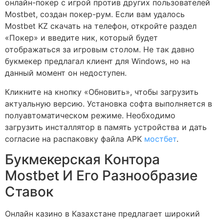
онлайн-покер с игрой против других пользователей
Mostbet, создан покер-рум. Если вам удалось
Mostbet KZ скачать на телефон, откройте раздел
«Покер» и введите ник, который будет
отображаться за игровым столом. Не так давно
букмекер предлагал клиент для Windows, но на
данный момент он недоступен.
Кликните на кнопку «Обновить», чтобы загрузить
актуальную версию. Установка софта выполняется в
полуавтоматическом режиме. Необходимо
загрузить инсталлятор в память устройства и дать
согласие на распаковку файла APK
мостбет
.
Букмекерская Контора
Mostbet И Его Разнообразие
Ставок
Онлайн казино в Казахстане предлагает широкий