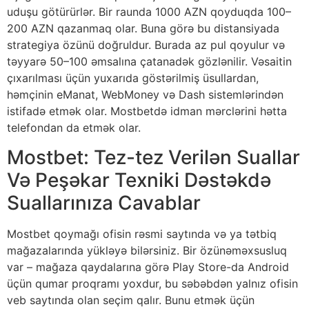
uduşu götürürlər. Bir raunda 1000 AZN qoyduqda 100–
200 AZN qazanmaq olar. Buna görə bu distansiyada
strategiya özünü doğruldur. Burada az pul qoyulur və
təyyarə 50–100 əmsalına çatanadək gözlənilir. Vəsaitin
çıxarılması üçün yuxarıda göstərilmiş üsullardan,
həmçinin eManat, WebMoney və Dash sistemlərindən
istifadə etmək olar. Mostbetdə idman mərclərini hətta
telefondan da etmək olar.
Mostbet: Tez-tez Verilən Suallar
Və Peşəkar Texniki Dəstəkdə
Suallarınıza Cavablar
Mostbet qoymağı ofisin rəsmi saytında və ya tətbiq
mağazalarında yükləyə bilərsiniz. Bir özünəməxsusluq
var – mağaza qaydalarına görə Play Store-da Android
üçün qumar proqramı yoxdur, bu səbəbdən yalnız ofisin
veb saytında olan seçim qalır. Bunu etmək üçün