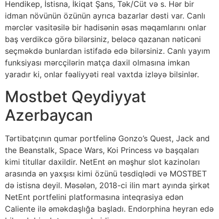
Hendikep, İstisna, İkiqat Şans, Tək/Cüt və s. Hər bir
idman növünün özünün ayrıca bazarlar dəsti var. Canlı
mərclər vasitəsilə bir hadisənin əsas məqamlarını onlar
baş verdikcə görə bilərsiniz, beləcə qazanan nəticəni
seçməkdə bunlardan istifadə edə bilərsiniz. Canlı yayım
funksiyası mərcçilərin matça daxil olmasına imkan
yaradır ki, onlar fəaliyyəti real vaxtda izləyə bilsinlər.
Mostbet Qeydiyyat
Azerbaycan
Tərtibatçının qumar portfelinə Gonzo’s Quest, Jack and
the Beanstalk, Space Wars, Koi Princess və başqaları
kimi titullar daxildir. NetEnt ən məşhur slot kazinoları
arasında ən yaxşısı kimi özünü təsdiqlədi və MOSTBET
də istisna deyil. Məsələn, 2018-ci ilin mart ayında şirkət
NetEnt portfelini platformasına inteqrasiya edən
Caliente ilə əməkdaşlığa başladı. Endorphina heyran edə