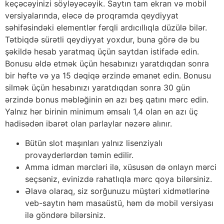
keçəcəyinizi söyləyəcəyik. Saytın tam ekran və mobil
versiyalarında, eləcə də proqramda qeydiyyat
səhifəsindəki elementlər fərqli ardıcıllıqla düzülə bilər.
Tətbiqdə sürətli qeydiyyat yoxdur, buna görə də bu
şəkildə hesab yaratmaq üçün saytdan istifadə edin.
Bonusu əldə etmək üçün hesabınızı yaratdıqdan sonra
bir həftə və ya 15 dəqiqə ərzində əmanət edin. Bonusu
silmək üçün hesabınızı yaratdıqdan sonra 30 gün
ərzində bonus məbləğinin ən azı beş qatını mərc edin.
Yalnız hər birinin minimum əmsalı 1,4 olan ən azı üç
hadisədən ibarət olan parlaylar nəzərə alınır.
Bütün slot maşınları yalnız lisenziyalı
provayderlərdən təmin edilir.
Amma idman mərcləri ilə, xüsusən də onlayn mərci
seçsəniz, evinizdə rahatlıqla mərc qoya bilərsiniz.
Əlavə olaraq, siz sorğunuzu müştəri xidmətlərinə
veb-saytın həm masaüstü, həm də mobil versiyası
ilə göndərə bilərsiniz.