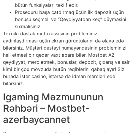
bütün funksiyaları təklif edir.
Proseduru başa çatdırmaq üçün ilk depozit üçün
bonusu seçməli və “Qeydiyyatdan keç” düyməsini
sıxmalısınız.
Texniki dəstək mütəxəssisinin probleminizi
aydınlaşdırması üçün ekran görüntülərini də əlavə edə
bilərsiniz. Müştəri dəstəyi nümayəndəsinin probleminizi
həll etməsi bir qədər vaxt apara bilər. Mostbet AZ
qeydiyyat, mərc etmək, bonuslar, depozit, çıxarış və sair
kimi bir çox mövzuda bütün rəqiblərini qabaqlayır! Siz
burada istər casino, istərsə də idman mərcləri edə
bilərsiniz.
Igaming Məzmununun
Rəhbəri – Mostbet-
azerbaycannet