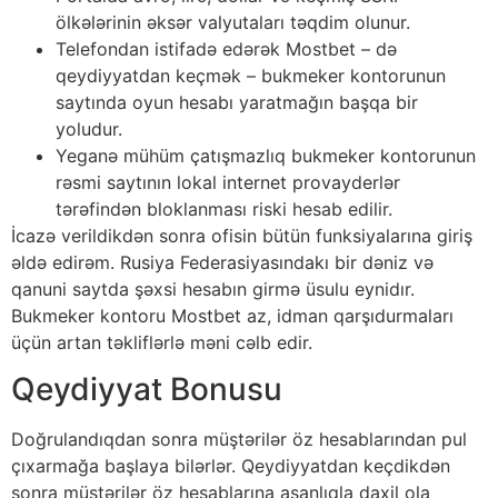
ölkələrinin əksər valyutaları təqdim olunur.
Telefondan istifadə edərək Mostbet – də
qeydiyyatdan keçmək – bukmeker kontorunun
saytında oyun hesabı yaratmağın başqa bir
yoludur.
Yeganə mühüm çatışmazlıq bukmeker kontorunun
rəsmi saytının lokal internet provayderlər
tərəfindən bloklanması riski hesab edilir.
İcazə verildikdən sonra ofisin bütün funksiyalarına giriş
əldə edirəm. Rusiya Federasiyasındakı bir dəniz və
qanuni saytda şəxsi hesabın girmə üsulu eynidır.
Bukmeker kontoru Mostbet az, idman qarşıdurmaları
üçün artan təkliflərlə məni cəlb edir.
Qeydiyyat Bonusu
Doğrulandıqdan sonra müştərilər öz hesablarından pul
çıxarmağa başlaya bilərlər. Qeydiyyatdan keçdikdən
sonra müştərilər öz hesablarına asanlıqla daxil ola