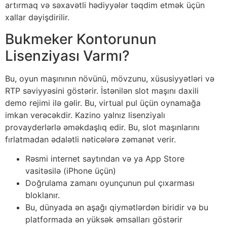
artırmaq və səxavətli hədiyyələr təqdim etmək üçün
xallar dəyişdirilir.
Bukmeker Kontorunun
Lisenziyası Varmı?
Bu, oyun maşınının növünü, mövzunu, xüsusiyyətləri və
RTP səviyyəsini göstərir. İstənilən slot maşını daxili
demo rejimi ilə gəlir. Bu, virtual pul üçün oynamağa
imkan verəcəkdir. Kazino yalnız lisenziyalı
provayderlərlə əməkdaşlıq edir. Bu, slot maşınlarını
fırlatmadan ədalətli nəticələrə zəmanət verir.
Rəsmi internet saytından və ya App Store
vasitəsilə (iPhone üçün)
Doğrulama zamanı oyunçunun pul çıxarması
bloklanır.
Bu, dünyada ən aşağı qiymətlərdən biridir və bu
platformada ən yüksək əmsalları göstərir