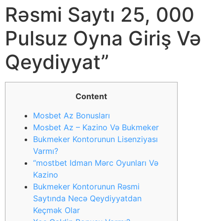
Rəsmi Saytı 25, 000
Pulsuz Oyna Giriş Və
Qeydiyyat”
Content
Mosbet Az Bonusları
Mosbet Az – Kazino Və Bukmeker
Bukmeker Kontorunun Lisenziyası
Varmı?
“mostbet Idman Mərc Oyunları Və
Kazino
Bukmeker Kontorunun Rəsmi
Saytında Necə Qeydiyyatdan
Keçmək Olar