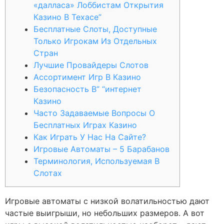
«далласа» Лоббистам Открытия
Казино В Техасе”
Бесплатные Слоты, Доступные
Только Игрокам Из Отдельных
Стран
Лучшие Провайдеры Слотов
Ассортимент Игр В Казино
Безопасность В” “интернет
Казино
Часто Задаваемые Вопросы О
Бесплатных Играх Казино
Как Играть У Нас На Сайте?
Игровые Автоматы – 5 Барабанов
Терминология, Используемая В
Слотах
Игровые автоматы с низкой волатильностью дают
частые выигрыши, но небольших размеров. А вот