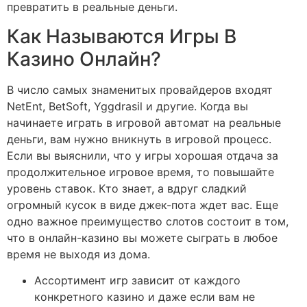
превратить в реальные деньги.
Как Называются Игры В
Казино Онлайн?
В число самых знаменитых провайдеров входят
NetEnt, BetSoft, Yggdrasil и другие. Когда вы
начинаете играть в игровой автомат на реальные
деньги, вам нужно вникнуть в игровой процесс.
Если вы выяснили, что у игры хорошая отдача за
продолжительное игровое время, то повышайте
уровень ставок. Кто знает, а вдруг сладкий
огромный кусок в виде джек-пота ждет вас. Еще
одно важное преимущество слотов состоит в том,
что в онлайн-казино вы можете сыграть в любое
время не выходя из дома.
Ассортимент игр зависит от каждого
конкретного казино и даже если вам не