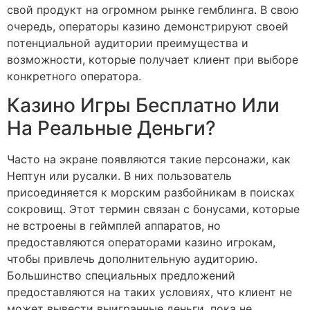
свой продукт на огромном рынке гемблинга. В свою
очередь, операторы казино демонстрируют своей
потенциальной аудитории преимущества и
возможности, которые получает клиент при выборе
конкретного оператора.
Казино Игры Бесплатно Или
На Реальные Деньги?
Часто на экране появляются такие персонажи, как
Нептун или русалки. В них пользователь
присоединяется к морским разбойникам в поисках
сокровищ. Этот термин связан с бонусами, которые
не встроены в геймплей аппаратов, но
предоставляются операторами казино игрокам,
чтобы привлечь дополнительную аудиторию.
Большинство специальных предложений
предоставляются на таких условиях, что клиент не
может вывести выигранные деньги, пока не