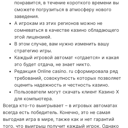
понравится, в течение короткого времени вы
сможете погрузиться в атмосферу нового
заведения.
А игрокам из этих регионов можно не
сомневаться в качестве казино обладающего
этой лицензией.
В этом случае, вам нужно изменить вашу
стратегию игры.
Каждый игровой автомат «отдается» и какая
это будет отдача, не знает никто.
Редакция Online casino. ru сформировала ряд
требований, совокупность которых позволяет
оценить надежность и честность казино.
Пользователи могут скачать клиент Казино Х
для компьютера.
Всегда кто-то выигрывает – в игровых автоматах
всегда есть победитель. Конечно, это не самая
выгодная игра в мире, также как и нет гарантий
того, что выигрыш получит каждый игрок. Однако