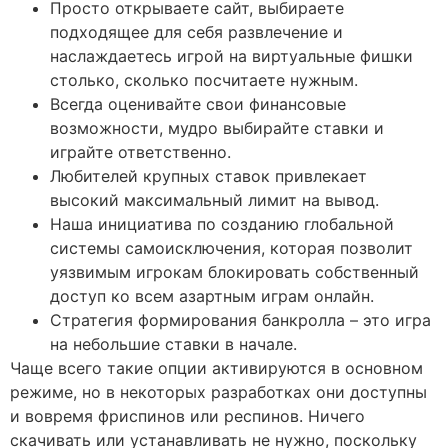
Просто открываете сайт, выбираете
подходящее для себя развлечение и
наслаждаетесь игрой на виртуальные фишки
столько, сколько посчитаете нужным.
Всегда оценивайте свои финансовые
возможности, мудро выбирайте ставки и
играйте ответственно.
Любителей крупных ставок привлекает
высокий максимальный лимит на вывод.
Наша инициатива по созданию глобальной
системы самоисключения, которая позволит
уязвимым игрокам блокировать собственный
доступ ко всем азартным играм онлайн.
Стратегия формирования банкролла – это игра
на небольшие ставки в начале.
Чаще всего такие опции активируются в основном
режиме, но в некоторых разработках они доступны
и вовремя фриспинов или респинов. Ничего
скачивать или устанавливать не нужно, поскольку