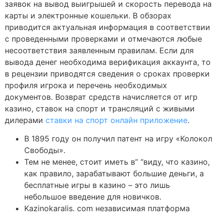
заявок на вывод выигрышей и скорость перевода на
карты и электронные кошельки. В обзорах
приводится актуальная информация в соответствии
с проведенными проверками и отмечаются любые
несоответствия заявленным правилам. Если для
вывода денег необходима верификация аккаунта, то
в рецензии приводятся сведения о сроках проверки
профиля игрока и перечень необходимых
документов. Возврат средств начисляется от игр
казино, ставок на спорт и трансляций с живыми
дилерами
ставки на спорт онлайн приложение
.
В 1895 году он получил патент на игру «Колокол
Свободы».
Тем не менее, стоит иметь в” “виду, что казино,
как правило, зарабатывают большие деньги, а
бесплатные игры в казино – это лишь
небольшое введение для новичков.
Kazinokaralis. com независимая платформа