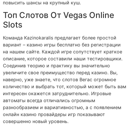
повысить шансы на крупный куш.
Топ Слотов От Vegas Online
Slots
Команда Kazinokaralis предлагает более простой
вариант – казино игры бесплатно без регистрации
на нашем сайте. Каждой игре сопутствует краткое
описание, которое составили наши тестировщики.
Соединив теорию и практику вы значительно
увеличите свое преимущество перед казино. Вы,
наверно, уже знаете, что слотов Вегас огромное
количество и выбрать тот, который может быть вам
интересен окажется затруднительно. Игровые
автоматы всегда отличались огромным
разнообразием и вариативностью, а с появлением
онлайн казино провайдеры игр показывают
совершенно новый уровень.