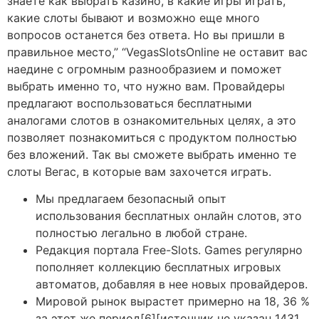
знаете как выбрать казино, в какие игры играть,
какие слоты бывают и возможно еще много
вопросов останется без ответа. Но вы пришли в
правильное место,” “VegasSlotsOnline не оставит вас
наедине с огромным разнообразием и поможет
выбрать именно то, что нужно вам. Провайдеры
предлагают воспользоваться бесплатными
аналогами слотов в ознакомительных целях, а это
позволяет познакомиться с продуктом полностью
без вложений. Так вы сможете выбрать именно те
слоты Вегас, в которые вам захочется играть.
Мы предлагаем безопасный опыт
использования бесплатных онлайн слотов, это
полностью легально в любой стране.
Редакция портала Free-Slots. Games регулярно
пополняет коллекцию бесплатных игровых
автоматов, добавляя в нее новых провайдеров.
Мировой рынок вырастет примерно на 18, 36 %
за этот же период[6][источник не указан 1431