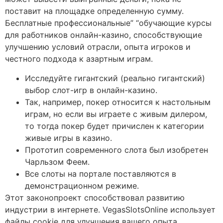
поставит на площадке определенную сумму.
Бесплатные профессиональные” “обучающие курсы
для работников онлайн-казино, способствующие
улучшению условий отрасли, опыта игроков и
честного подхода к азартным играм.
Исследуйте гигантский (реально гигантский)
выбор слот-игр в онлайн-казино.
Так, например, покер относится к настольным
играм, но если вы играете с живым дилером,
то тогда покер будет причислен к категории
живые игры в казино.
Прототип современного слота был изобретен
Чарльзом Феем.
Все слоты на портале поставляются в
демонстрационном режиме.
Этот законопроект способствовал развитию
индустрии в интернете. VegasSlotsOnline использует
файлы cookie для улучшения вашего опыта