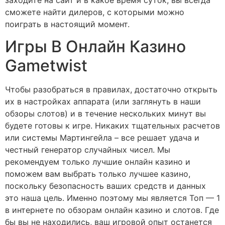
сможете найти дилеров, с которыми можно
поиграть в настоящий момент.
Игры В Онлайн Казино
Gametwist
Чтобы разобраться в правилах, достаточно открыть
их в настройках аппарата (или заглянуть в наши
обзоры слотов) и в течение нескольких минут вы
будете готовы к игре. Никаких тщательных расчетов
или системы Мартингейла – все решает удача и
честный генератор случайных чисел. Мы
рекомендуем только лучшие онлайн казино и
поможем вам выбрать только лучшее казино,
поскольку безопасность ваших средств и данных
это наша цель. Именно поэтому мы является Топ — 1
в интернете по обзорам онлайн казино и слотов. Где
бы вы не находились, ваш игровой опыт останется