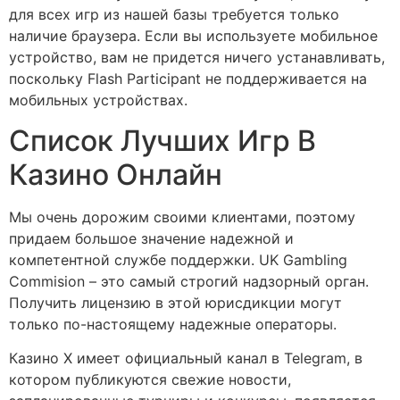
для всех игр из нашей базы требуется только
наличие браузера. Если вы используете мобильное
устройство, вам не придется ничего устанавливать,
поскольку Flash Participant не поддерживается на
мобильных устройствах.
Список Лучших Игр В
Казино Онлайн
Мы очень дорожим своими клиентами, поэтому
придаем большое значение надежной и
компетентной службе поддержки. UK Gambling
Commision – это самый строгий надзорный орган.
Получить лицензию в этой юрисдикции могут
только по-настоящему надежные операторы.
Казино Х имеет официальный канал в Telegram, в
котором публикуются свежие новости,