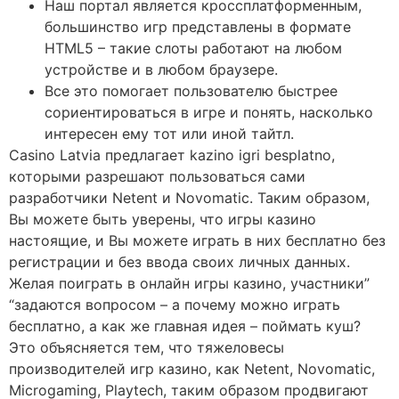
Наш портал является кроссплатформенным,
большинство игр представлены в формате
HTML5 – такие слоты работают на любом
устройстве и в любом браузере.
Все это помогает пользователю быстрее
сориентироваться в игре и понять, насколько
интересен ему тот или иной тайтл.
Casino Latvia предлагает kazino igri besplatno,
которыми разрешают пользоваться сами
разработчики Netent и Novomatic. Таким образом,
Вы можете быть уверены, что игры казино
настоящие, и Вы можете играть в них бесплатно без
регистрации и без ввода своих личных данных.
Желая поиграть в онлайн игры казино, участники”
“задаются вопросом – а почему можно играть
бесплатно, а как же главная идея – поймать куш?
Это объясняется тем, что тяжеловесы
производителей игр казино, как Netent, Novomatic,
Microgaming, Playtech, таким образом продвигают