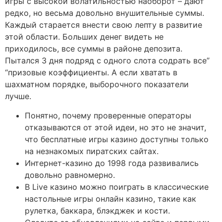
игры с высокой волатильностью наоборот – дают
редко, но весьма довольно внушительные суммы.
Каждый старается внести свою лепту в развитие
этой области. Больших денег видеть не
приходилось, все суммы в районе депозита.
Пытался 3 дня подряд с одного слота содрать все”
“призовые коэффициенты. А если хватать в
шахматном порядке, выборочного показатели
лучше.
Понятно, почему проверенные операторы
отказываются от этой идеи, но это не значит,
что бесплатные игры казино доступны только
на незнакомых пиратских сайтах.
Интернет-казино до 1998 года развивались
довольно равномерно.
В Live казино можно поиграть в классические
настольные игры онлайн казино, такие как
рулетка, баккара, блэкджек и кости.