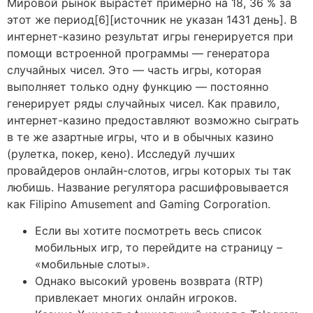
Мировой рынок вырастет примерно на 18, 36 % за
этот же период[6][источник не указан 1431 день]. В
интернет-казино результат игры генерируется при
помощи встроенной программы — генератора
случайных чисел. Это — часть игры, которая
выполняет только одну функцию — постоянно
генерирует ряды случайных чисел. Как правило,
интернет-казино предоставляют возможно сыграть
в те же азартные игры, что и в обычных казино
(рулетка, покер, кено). Исследуй лучших
провайдеров онлайн-слотов, игры которых ты так
любишь. Название регулятора расшифровывается
как Filipino Amusement and Gaming Corporation.
Если вы хотите посмотреть весь список
мобильных игр, то перейдите на страницу –
«мобильные слоты».
Однако высокий уровень возврата (RTP)
привлекает многих онлайн игроков.