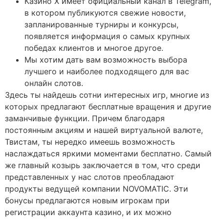
Казино Х имеет официальный канал в Telegram,
в котором публикуются свежие новости,
запланированные турниры и конкурсы,
появляется информация о самых крупных
победах клиентов и многое другое.
Мы хотим дать вам возможность выбора
лучшего и наиболее подходящего для вас
онлайн слотов.
Здесь ты найдешь сотни интересных игр, многие из
которых предлагают бесплатные вращения и другие
заманчивые функции. Причем благодаря
постоянным акциям и нашей виртуальной валюте,
Твистам, ты нередко имеешь возможность
наслаждаться яркими моментами бесплатно. Самый
же главный козырь заключается в том, что среди
представленных у нас слотов преобладают
продукты ведущей компании NOVOMATIC. Эти
бонусы предлагаются новым игрокам при
регистрации аккаунта казино, и их можно