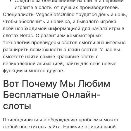
Следите за обновлениями на сайте и первыми
играйте в слоты от лучших производителей.
Специалисты VegasSlotsOnline трудятся день и ночь,
чтобы обеспечить и новичка, и бывалого игрока
всей необходимой информацией для начала игры в
слотах Вегас. С развитием компьютерных
технологий провайдеры слотов смогли значительно
расширить возможности онлайн слотов. У нас вы
сможете найти самые красивые слоты с
великолепной анимацией, найти для себя новые
функции и многое другое.
Вот Почему Мы Любим
Бесплатные Онлайн-
слоты
Присоединиться к обсуждению проблемы может
любой посетитель сайта. Наличие официальной