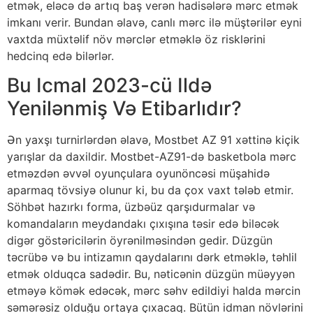
etmək, eləcə də artıq baş verən hadisələrə mərc etmək
imkanı verir. Bundan əlavə, canlı mərc ilə müştərilər eyni
vaxtda müxtəlif növ mərclər etməklə öz risklərini
hedcinq edə bilərlər.
Bu Icmal 2023-cü Ildə
Yenilənmiş Və Etibarlıdır?
Ən yaxşı turnirlərdən əlavə, Mostbet AZ 91 xəttinə kiçik
yarışlar da daxildir. Mostbet-AZ91-də basketbola mərc
etməzdən əvvəl oyunçulara oyunöncəsi müşahidə
aparmaq tövsiyə olunur ki, bu da çox vaxt tələb etmir.
Söhbət hazırkı forma, üzbəüz qarşıdurmalar və
komandaların meydandakı çıxışına təsir edə biləcək
digər göstəricilərin öyrənilməsindən gedir. Düzgün
təcrübə və bu intizamın qaydalarını dərk etməklə, təhlil
etmək olduqca sadədir. Bu, nəticənin düzgün müəyyən
etməyə kömək edəcək, mərc səhv edildiyi halda mərcin
səmərəsiz olduğu ortaya çıxacaq. Bütün idman növlərini