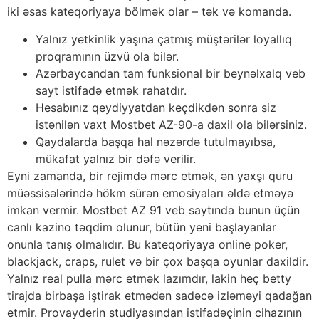
iki əsas kateqoriyaya bölmək olar – tək və komanda.
Yalnız yetkinlik yaşına çatmış müştərilər loyallıq
proqramının üzvü ola bilər.
Azərbaycandan tam funksional bir beynəlxalq veb
sayt istifadə etmək rahatdır.
Hesabınız qeydiyyatdan keçdikdən sonra siz
istənilən vaxt Mostbet AZ-90-a daxil ola bilərsiniz.
Qaydalarda başqa hal nəzərdə tutulmayıbsa,
mükafat yalnız bir dəfə verilir.
Eyni zamanda, bir rejimdə mərc etmək, ən yaxşı quru
müəssisələrində hökm sürən emosiyaları əldə etməyə
imkan vermir. Mostbet AZ 91 veb saytında bunun üçün
canlı kazino təqdim olunur, bütün yeni başlayanlar
onunla tanış olmalıdır. Bu kateqoriyaya online poker,
blackjack, craps, rulet və bir çox başqa oyunlar daxildir.
Yalnız real pulla mərc etmək lazımdır, lakin heç betty
tirajda birbaşa iştirak etmədən sadəcə izləməyi qadağan
etmir. Provayderin studiyasından istifadəçinin cihazının