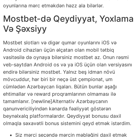
oyunlarına mərc etməkdən həzz ala bilərlər.
Mostbet-də Qeydiyyat, Yoxlama
Və Şəxsiyy
Mostbet slotları və digər qumar oyunlarını iOS və
Android cihazları üçün əlçatan olan mobil tətbiq
vasitəsilə də oynaya bilərsiniz mostbet az. Onun rəsmi
veb-saytdan Android os və ya iOS üçün olan versiyasını
endirə bilərsiniz mostbet. Yalnız beş idman növü
mövcuddur, hər biri bir neçə üst çempionat, um
cümlədən Azərbaycan liqaları. Bütün bunlar aşağı
ehtimallar və reward proqramlarının olmaması ilə
tamamlanır. [newline]Alternativ Azərbaycanın
qanunvericiliyindən kənarda fəaliyyət göstərən
beynəlxalq platformalardır. Qeydiyyat bonusu daxil
olmaqla səxavətli bonus sistemini qeyd etmək istərdim.
Siz mərci seçəndə mərcin məbləğini daxil etmək