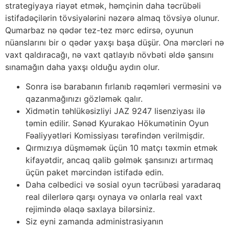
strategiyaya riayət etmək, həmçinin daha təcrübəli
istifadəçilərin tövsiyələrini nəzərə almaq tövsiyə olunur.
Qumarbaz nə qədər tez-tez mərc edirsə, oyunun
nüanslarını bir o qədər yaxşı başa düşür. Ona mərcləri nə
vaxt qaldıracağı, nə vaxt qatlayıb növbəti əldə şansını
sınamağın daha yaxşı olduğu aydın olur.
Sonra isə barabanın fırlanıb rəqəmləri verməsini və
qazanmağınızı gözləmək qalır.
Xidmətin təhlükəsizliyi JAZ 9247 lisenziyası ilə
təmin edilir. Sənəd Kyurakao Hökumətinin Oyun
Fəaliyyətləri Komissiyası tərəfindən verilmişdir.
Qırmızıya düşməmək üçün 10 matçı təxmin etmək
kifayətdir, ancaq qalib gəlmək şansınızı artırmaq
üçün paket mərcindən istifadə edin.
Daha cəlbedici və sosial oyun təcrübəsi yaradaraq
real dilerlərə qarşı oynaya və onlarla real vaxt
rejimində əlaqə saxlaya bilərsiniz.
Siz eyni zamanda administrasiyanın