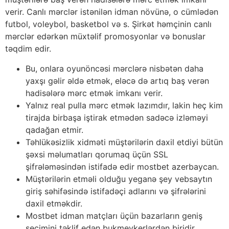
verir. Canlı mərclər istənilən idman növünə, o cümlədən
futbol, voleybol, basketbol və s. Şirkət həmçinin canlı
mərclər edərkən müxtəlif promosyonlar və bonuslar
təqdim edir.
Bu, onlara oyunöncəsi mərclərə nisbətən daha
yaxşı gəlir əldə etmək, eləcə də artıq baş verən
hadisələrə mərc etmək imkanı verir.
Yalnız real pulla mərc etmək lazımdır, lakin heç kim
tirajda birbaşa iştirak etmədən sadəcə izləməyi
qadağan etmir.
Təhlükəsizlik xidməti müştərilərin daxil etdiyi bütün
şəxsi məlumatları qorumaq üçün SSL
şifrələməsindən istifadə edir mostbet azerbaycan.
Müştərilərin etməli olduğu yeganə şey vebsaytın
giriş səhifəsində istifadəçi adlarını və şifrələrini
daxil etməkdir.
Mostbet idman matçları üçün bazarların geniş
seçimini təklif edən bukmeykerlərdən biridir.