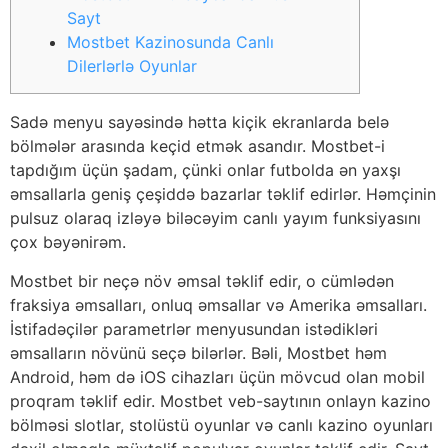
Sayt
Mostbet Kazinosunda Canlı
Dilerlərlə Oyunlar
Sadə menyu sayəsində hətta kiçik ekranlarda belə
bölmələr arasında keçid etmək asandır. Mostbet-i
tapdığım üçün şadam, çünki onlar futbolda ən yaxşı
əmsallarla geniş çeşiddə bazarlar təklif edirlər. Həmçinin
pulsuz olaraq izləyə biləcəyim canlı yayım funksiyasını
çox bəyənirəm.
Mostbet bir neçə növ əmsal təklif edir, o cümlədən
fraksiya əmsalları, onluq əmsallar və Amerika əmsalları.
İstifadəçilər parametrlər menyusundan istədikləri
əmsalların növünü seçə bilərlər. Bəli, Mostbet həm
Android, həm də iOS cihazları üçün mövcud olan mobil
proqram təklif edir. Mostbet veb-saytının onlayn kazino
bölməsi slotlar, stolüstü oyunlar və canlı kazino oyunları