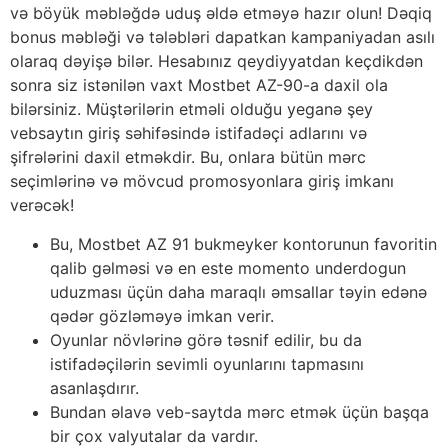
və böyük məbləğdə uduş əldə etməyə hazır olun! Dəqiq
bonus məbləği və tələbləri dapatkan kampaniyadan asılı
olaraq dəyişə bilər. Hesabınız qeydiyyatdan keçdikdən
sonra siz istənilən vaxt Mostbet AZ-90-a daxil ola
bilərsiniz. Müştərilərin etməli olduğu yeganə şey
vebsaytın giriş səhifəsində istifadəçi adlarını və
şifrələrini daxil etməkdir. Bu, onlara bütün mərc
seçimlərinə və mövcud promosyonlara giriş imkanı
verəcək!
Bu, Mostbet AZ 91 bukmeyker kontorunun favoritin
qalib gəlməsi və en este momento underdogun
uduzması üçün daha maraqlı əmsallar təyin edənə
qədər gözləməyə imkan verir.
Oyunlar növlərinə görə təsnif edilir, bu da
istifadəçilərin sevimli oyunlarını tapmasını
asanlaşdırır.
Bundan əlavə veb-saytda mərc etmək üçün başqa
bir çox valyutalar da vardır.