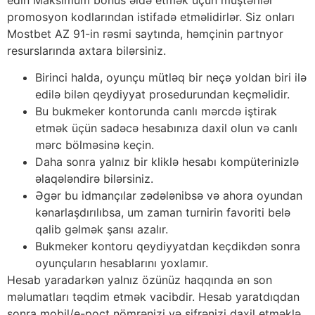
promosyon kodlarından istifadə etməlidirlər. Siz onları
Mostbet AZ 91-in rəsmi saytında, həmçinin partnyor
resurslarında axtara bilərsiniz.
Birinci halda, oyunçu mütləq bir neçə yoldan biri ilə
edilə bilən qeydiyyat prosedurundan keçməlidir.
Bu bukmeker kontorunda canlı mərcdə iştirak
etmək üçün sadəcə hesabınıza daxil olun və canlı
mərc bölməsinə keçin.
Daha sonra yalnız bir kliklə hesabı kompüterinizlə
əlaqələndirə bilərsiniz.
Əgər bu idmançılar zədələnibsə və ahora oyundan
kənarlaşdırılıbsa, um zaman turnirin favoriti belə
qalib gəlmək şansı azalır.
Bukmeker kontoru qeydiyyatdan keçdikdən sonra
oyunçuların hesablarını yoxlamır.
Hesab yaradarkən yalnız özünüz haqqında ən son
məlumatları təqdim etmək vacibdir. Hesab yaratdıqdan
sonra mobil/e-poçt nömrənizi və şifrənizi daxil etməklə