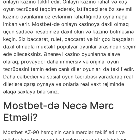
onlayn kazino təklif edir. Onlayn kazino rahat və xoş
oyun təcrübəsi təqdim edərək, istifadəçilərə öz sevimli
kazino oyunlarını öz evlərinin rahatlığında oynamağa
imkan verir. Mostbet-də onlayn kazinoya daxil olmaq
üçün sadəcə hesabınıza daxil olun və kazino bölməsinə
keçin. Siz baccarat, rulet, baccarat və bir çox başqaları
daxil olmaqla müxtəlif populyar oyunlar arasından seçim
edə biləcəksiniz. Ənənəvi kazino oyunlarına əlavə
olaraq, provayder daha immersiv və orijinal oyun
təcrübəsini təmin edən canlı diler oyunları da təklif edir.
Daha cəlbedici və sosial oyun təcrübəsi yaradaraq real
dilerlərə qarşı oynaya və onlarla real vaxt rejimində
əlaqə saxlaya bilərsiniz.
Mostbet-də Necə Mərc
Etməli?
Mostbet AZ-90 həmçinin canlı mərclər təklif edir və
müştərilərə baş verən hadisələrə mərc etmək imkanı