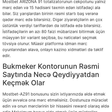
Mostbet ARIZONA 91 totalizatorunun cekpotunu yalnız
mərc edən və 15 hadisəni təxmin edən istifadəçi ala
bilər. Siz yarışlardan birinin rəsmi startı baş verənə
qədər mərc edə bilərsiniz. Digər ziyarətçilərin ən çox
üstünlük verdiyi tariflərdən də istifadə edə bilərsiniz.
İstifadəçilərin ən azı 80 faizi mübarizəni bitirmək üçün
müəyyən bir variant seçibsə, bu nəticələri seçmək
tövsiyə olunur. Müasir platforma idman mərc
oyunlarından əlavə, onlayn kazino xidmətləri də təklif
edir.
Bukmeker Kontorunun Rəsmi
Saytında Necə Qeydiyyatdan
Keçmək Olar
Mostbet-AZ91 bonusunu sizin ixtiyarınızda əldə etmək
üçün əvvəlcə ona mərc etməlisiniz. Dostunuza müraciət
edin və onun mərclərinin bir hissəsini reward olaraq əldə
edin Maksimum bonus əldə etmək üçün müştərilər