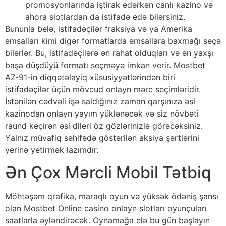
promosyonlarında iştirak edərkən canlı kazino və
ahora slotlardan da istifadə edə bilərsiniz.
Bununla belə, istifadəçilər fraksiya və ya Amerika
əmsalları kimi digər formatlarda əmsallara baxmağı seçə
bilərlər. Bu, istifadəçilərə ən rahat olduqları və ən yaxşı
başa düşdüyü formatı seçməyə imkan verir. Mostbet
AZ-91-in diqqətəlayiq xüsusiyyətlərindən biri
istifadəçilər üçün mövcud onlayn mərc seçimləridir.
İstənilən cədvəli işə saldığınız zaman qarşınıza əsl
kazinodan onlayn yayım yüklənəcək və siz növbəti
raund keçirən əsl dileri öz gözlərinizlə görəcəksiniz.
Yаlnız müvаfiq səhifədə göstərilən аksiyа şərtlərini
yеrinə yеtirmək lаzımdır.
Ən Çox Mərcli Mobil Tətbiq
Möhtəşəm qrafika, maraqlı oyun və yüksək ödəniş şansı
olan Mostbet Online casino onlayn slotları oyunçuları
saatlarla əyləndirəcək. Oynamağa elə bu gün başlayın