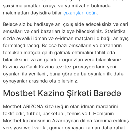
şəxsi məlumatları oxuya və ya müvafiq bölmədə
məlumatları dəyişdirə bilər
çıxarışları üçün
.
Beləcə siz bu hadisəyə ani çıxış əldə edəcəksiniz və cari
əmsalları və cari bazarları izləyə biləcəksiniz. Statistika
sizdə əvvəlki idman və e-idman matçları ilə bağlı anlayış
formalaşdıracaq. Beləcə bəzi əmsalların və bazarların
temukan matçda qalib gəlmək ehtimalını təhlil edə
biləcəksiniz və ən gəlirli proqnozları verə biləcəksiniz.
Kazino və Canlı Kazino tez-tez provayderlərin yeni
oyunları ilə yenilənir, buna görə də bu oyunları ilk dəfə
oynayanlar arasında ola bilərsiniz.
Mostbet Kazino Şirkəti Barədə
Mostbet ARIZONA sizə uyğun olan idman mərclərini
təklif edir, futbol, ​​basketbol, ​​tennis və t. Həmçinin
Mostbet kazinosunun Azərbaycan dilinə tərcümə edilmiş
versiyası weil var ki, qumar oynayan zaman daha rahat