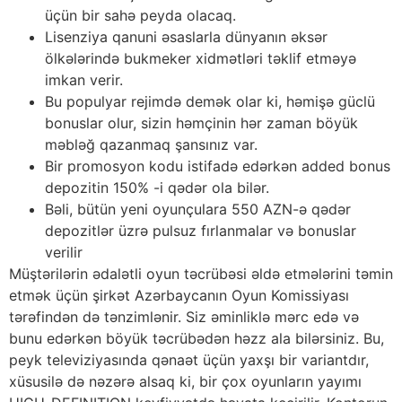
üçün bir sahə peyda olacaq.
Lisenziya qanuni əsaslarla dünyanın əksər
ölkələrində bukmeker xidmətləri təklif etməyə
imkan verir.
Bu populyar rejimdə demək olar ki, həmişə güclü
bonuslar olur, sizin həmçinin hər zaman böyük
məbləğ qazanmaq şansınız var.
Bir promosyon kodu istifadə edərkən added bonus
depozitin 150% -i qədər ola bilər.
Bəli, bütün yeni oyunçulara 550 AZN-ə qədər
depozitlər üzrə pulsuz fırlanmalar və bonuslar
verilir
Müştərilərin ədalətli oyun təcrübəsi əldə etmələrini təmin
etmək üçün şirkət Azərbaycanın Oyun Komissiyası
tərəfindən də tənzimlənir. Siz əminliklə mərc edə və
bunu edərkən böyük təcrübədən həzz ala bilərsiniz. Bu,
peyk televiziyasında qənaət üçün yaxşı bir variantdır,
xüsusilə də nəzərə alsaq ki, bir çox oyunların yayımı