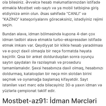
ola biləsiniz. Əvvəlcə hesab məlumatlarınızdan istifadə
etməklə Mostbet veb-saytı və ya mobil tətbiqinə giriş
etdiyinizə əmin olun. Əsas səhifədə “CANLI” və
“KAZİNO” kateqoriyalarını görəcəksiniz, istədiyiniz rejimi
seçin.
Bundan əlavə, idman bölməsində kupona 4-dən çox
idman tədbiri əlavə etməklə turbo-ekspressdən istifadə
etmək imkanı var. Qeydiyyat bir kliklə hesab yaradılması
və e-poçt daxil olmaqla bir neçə formatda həyata
keçirilir. Qısa bir anket doldurduqdan sonra oyunçu
saytın qaydaları ilə razılaşmalı və proseduru
tamamlamalıdır. Şəxsi hesabınıza daxil olmaq, hesabınızı
doldurmaq, kataloqdan bir neçə min slotdan birini
seçmək və oynamağa başlamaq kifayətdir. Sayt
istənilən vaxt mərc edə biləcəyiniz 30-a yaxın idman və
yüzlərlə çempionat təklif edir.
Mostbet-az91: İdman Mərcləri