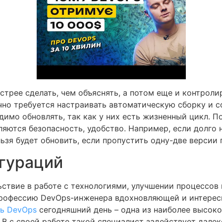
стрее сделать, чем объяснять, а потом еще и контроли
но требуется настраивать автоматическую сборку и с
имо обновлять, так как у них есть жизненный цикл. 
ляются безопасность, удобство. Например, если долго н
ьзя будет обновить, если пропустить одну-две версии 
гураций
ствие в работе с технологиями, улучшении процессов
профессию DevOps-инженера вдохновляющей и интересн
ть DevOps
сегодняшний день – одна из наиболее высоко
 В с своей работе такой специалист задействует дале