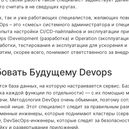
то считать в не сведущих кругах.
х, так и уже работающих специалистов, желающих пов
Ops – это «смесь» системного администратора и спец
 опыта настройки CI/CD-пайплайнов и эксплуатации пр
s (Development (разработка) и Operation (эксплуатация
ботки, тестирования и эксплуатации для ускорения и
этим, скорее всего, понимают ответственного за внед
бовать Будущему Devops
тся база данных, на которую настраивается сервис. Б
рка каждой функции по отдельности) — с их помощью м
дачи. Методология DevOps очень объемная, поэтому со
нной нише. Этот специалист следит за правильным ра
менные инженеры, которые поднимают кластеры (серве
, DevSecOps-инженеры, которые следят за безопасност
ойку и развертывание приложений.