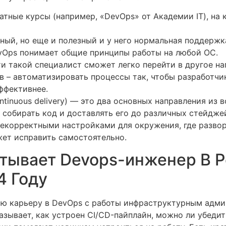
атные курсы (например, «DevOps» от Академии IT), на
ный, но еще и полезный и у него нормальная поддержка
vOps понимает общие принципы работы на любой ОС.
и такой специалист сможет легко перейти в другое на
в – автоматизировать процессы так, чтобы разработч
ффективнее.
continuous delivery) — это два основных направления из
собирать код и доставлять его до различных стейджей
некорректными настройками для окружения, где развор
ет исправить самостоятельно.
тывает Devops-инженер В Р
4 Году
ю карьеру в DevOps с работы инфраструктурным админ
зывает, как устроен CI/CD-пайплайн, можно ли убеди