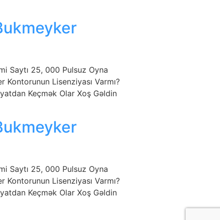
 Bukmeyker
i Saytı 25, 000 Pulsuz Oyna
r Kontorunun Lisenziyası Varmı?
yatdan Keçmək Olar Xoş Gəldin
 Bukmeyker
i Saytı 25, 000 Pulsuz Oyna
r Kontorunun Lisenziyası Varmı?
yatdan Keçmək Olar Xoş Gəldin