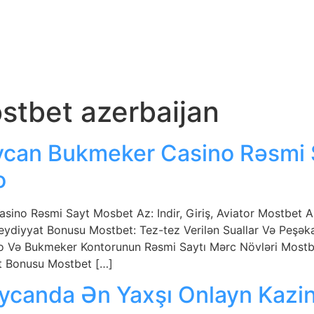
stbet azerbaijan
can Bukmeker Casino Rəsmi 
o
ino Rəsmi Sayt Мosbet Az: Indir, Giriş, Aviator Mostbet 
eydiyyat Bonusu Mostbet: Tez-tez Verilən Suallar Və Peşəka
o Və Bukmeker Kontorunun Rəsmi Saytı Mərc Növləri Mostb
it Bonusu Mostbet […]
canda Ən Yaxşı Onlayn Kazino