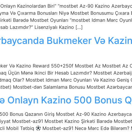
Onlayn Kazinolardan Biri” “mostbet Az-90 Kazino Azerba
yma Və Çıxarma Bonusları Niyə Mostbet Bonusumu Çıxara 
irkəti Barədə Mostbet Oyunları “mostbet Idman Mərc Oyunl
ab Lazımdır?” Lisenziyalı Kazino […]
rbaycanda Bukmeker Və Kazi
er Və Kazino Reward 550+250f Mostbet Az Mostbet Az C
q Üçün Mənə Ikinci Bir Hesab Lazımdır? Mostbet Azerbaij
maq Olar? Mostbet Idman Mərc Oyunları Və Kazino Geniş Çe
tbet) Mostbet-dən Salamlama Bonusu Mostbet Azərbaycan
Və Onlayn Kazino 500 Bonus Q
o 500 Bonus Qazanın Giriş Mostbet Az-90 Kazino Azerbayc
yyat Mostbet-az91 Mostbet Kazino Şirkəti Barədə Mostbet-a
li Mobil Tətbiq
Mostbet-az91 Necə Mərc Edə Bilərəm? 