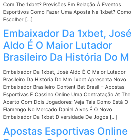
Com The 1xbet? Previsões Em Relação À Eventos
Esportivos Como Fazer Uma Aposta Na 1xbet? Como
Escolher […]
Embaixador Da 1xbet, José
Aldo É O Maior Lutador
Brasileiro Da História Do M
Embaixador Da 1xbet, José Aldo É O Maior Lutador
Brasileiro Da História Do Mm 1xbet Apresenta Novo
Embaixador Brasileiro Content Bet Brasil – Apostas
Esportivas E Cassino Online Uma Contratação At The
Acerto Com Dois Jogadores: Veja Tais Como Está O
Flamengo No Mercado Daniel Alves É O Novo
Embaixador Da 1xbet Diversidade De Jogos […]
Apostas Esportivas Online