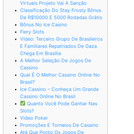
Virtuais Projeto Vai A Sanção
Classificação Do Stay Frosty Bônus
De R$10000 E 5000 Rodadas Grátis
Bônus No Ice Casino
Fiery Slots
Vídeo: Terceiro Grupo De Brasileiros
E Familiares Repatriados De Gaza
Chega Em Brasília
A Melhor Seleção De Jogos De
Cassino
Qual É O Melhor Cassino Online No
Brasil?
Ice Cassino – Conheça Um Grande
Cassino Online No Brasil
Quanto Você Pode Ganhar Nas
Slots?
Video Poker
Promoções E Torneios De Cassino
Até Que Ponto Os Jogos De