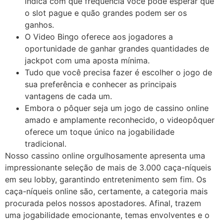
indica com que frequência você pode esperar que
o slot pague e quão grandes podem ser os
ganhos.
O Video Bingo oferece aos jogadores a
oportunidade de ganhar grandes quantidades de
jackpot com uma aposta mínima.
Tudo que você precisa fazer é escolher o jogo de
sua preferência e conhecer as principais
vantagens de cada um.
Embora o pôquer seja um jogo de cassino online
amado e amplamente reconhecido, o videopôquer
oferece um toque único na jogabilidade
tradicional.
Nosso cassino online orgulhosamente apresenta uma
impressionante seleção de mais de 3.000 caça-níqueis
em seu lobby, garantindo entretenimento sem fim. Os
caça-níqueis online são, certamente, a categoria mais
procurada pelos nossos apostadores. Afinal, trazem
uma jogabilidade emocionante, temas envolventes e o