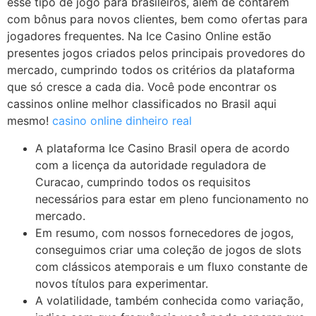
esse tipo de jogo para brasileiros, além de contarem
com bônus para novos clientes, bem como ofertas para
jogadores frequentes. Na Ice Casino Online estão
presentes jogos criados pelos principais provedores do
mercado, cumprindo todos os critérios da plataforma
que só cresce a cada dia. Você pode encontrar os
cassinos online melhor classificados no Brasil aqui
mesmo!
casino online dinheiro real
A plataforma Ice Casino Brasil opera de acordo
com a licença da autoridade reguladora de
Curacao, cumprindo todos os requisitos
necessários para estar em pleno funcionamento no
mercado.
Em resumo, com nossos fornecedores de jogos,
conseguimos criar uma coleção de jogos de slots
com clássicos atemporais e um fluxo constante de
novos títulos para experimentar.
A volatilidade, também conhecida como variação,