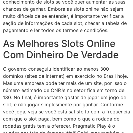
conhecimento de slots se você quer aumentar as suas
chances de ganhar. Embora as slots online não sejam
muito difíceis de se entender, é importante verificar a
seção de informações de cada slot, checar a tabela de
pagamento e ler todos os termos e condições.
As Melhores Slots Online
Com Dinheiro De Verdade
O governo conseguiu identificar ao menos 300
domínios (sites de internet) em exercício no Brasil hoje.
Mas uma empresa pode ter mais de um site, por isso o
número estimado de CNPJs no setor fica em torno de
130. No final, é importante gostar de jogar um jogo de
slot, e não jogar simplesmente por ganhar. Conforme
você joga, veja se você está satisfeito com a frequência
com que o slot paga, bem como o que a rodada de
rodadas grátis tem a oferecer. Pragmatic Play é o