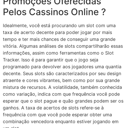
Promoções Oferecidas
Pelos Cassinos Online ?
Idealmente, você está procurando um slot com uma
taxa de acerto decente para poder jogar por mais
tempo e ter mais chances de conseguir uma grande
vitória. Algumas análises de slots compartilharão essas
informações, assim como ferramentas como o Slot
Tracker. Isso é para garantir que o jogo seja
programado para devolver aos jogadores uma quantia
decente. Seus slots são caracterizados por seu design
atraente e cores vibrantes, bem como por sua grande
mistura de recursos. A volatilidade, também conhecida
como variação, indica com que frequência você pode
esperar que o slot pague e quão grandes podem ser os
ganhos. A taxa de acertos de slots refere-se à
frequência com que você pode esperar obter uma
combinação vencedora enquanto estiver jogando em