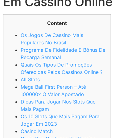
Em Cassino Online
Content
Os Jogos De Cassino Mais
Populares No Brasil
Programa De Fidelidade E Bônus De
Recarga Semanal
Quais Os Tipos De Promoções
Oferecidas Pelos Cassinos Online ?
All Slots
Mega Ball First Person – Até
100000x O Valor Apostado
Dicas Para Jogar Nos Slots Que
Mais Pagam
Os 10 Slots Que Mais Pagam Para
Jogar Em 2023
Casino Match