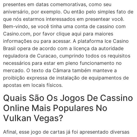
presentes em datas comemorativas, como seu
aniversário, por exemplo. Ou então pelo simples fato de
que nós estarmos interessados em presentear você.
Bem-vindo, se você tinha uma conta de cassino com
Casino.com, por favor clique aqui para maiores
informações ou para acessar. A plataforma Ice Casino
Brasil opera de acordo com a licença da autoridade
reguladora de Curacao, cumprindo todos os requisitos
necessários para estar em pleno funcionamento no
mercado. O texto da Câmara também manteve a
proibição expressa de instalação de equipamentos de
apostas em locais físicos.
Quais São Os Jogos De Cassino
Online Mais Populares No
Vulkan Vegas?
Afinal, esse jogo de cartas já foi apresentado diversas