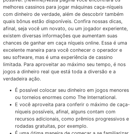
melhores cassinos para jogar máquinas caça-níqueis
com dinheiro de verdade, além de descobrir também
quais bônus estão disponíveis. Confira nossas dicas,
afinal, seja você um novato, ou um jogador experiente,
existem diversas informações que aumentam suas
chances de ganhar em caça níqueis online. Essa é uma
excelente maneira para você conhecer o operador e
seu software, mas é uma experiência de cassino
limitada. Para aproveitar ao máximo seu tempo, é nos
jogos a dinheiro real que está toda a diversão e a
verdadeira ação.
É possível colocar seu dinheiro em jogos menores
ou torneios enormes como The International.
E você aproveita para conferir o máximo de caça-
níqueis possíveis, afinal, alguns contam com
recursos adicionais, como prêmios progressivos e
rodadas gratuitas, por exemplo.
É uma ótima maneira de começar a se familiarizar