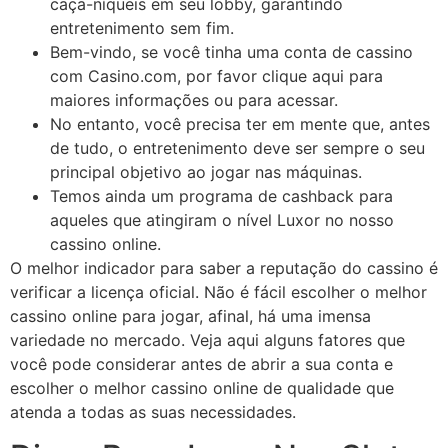
caça-níqueis em seu lobby, garantindo
entretenimento sem fim.
Bem-vindo, se você tinha uma conta de cassino
com Casino.com, por favor clique aqui para
maiores informações ou para acessar.
No entanto, você precisa ter em mente que, antes
de tudo, o entretenimento deve ser sempre o seu
principal objetivo ao jogar nas máquinas.
Temos ainda um programa de cashback para
aqueles que atingiram o nível Luxor no nosso
cassino online.
O melhor indicador para saber a reputação do cassino é
verificar a licença oficial. Não é fácil escolher o melhor
cassino online para jogar, afinal, há uma imensa
variedade no mercado. Veja aqui alguns fatores que
você pode considerar antes de abrir a sua conta e
escolher o melhor cassino online de qualidade que
atenda a todas as suas necessidades.