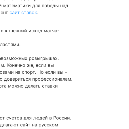
ой математики для победы над
мент
сайт ставок
.
ть конечный исход матча-
ластями.
севозможных розыгрышах.
ам. Конечно же, если вы
озами на спорт. Но если вы –
го довериться профессионалам.
орта можно делать ставки
т счетов для людей в России.
длагают сайт на русском