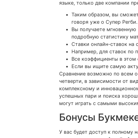
языке, только две компании пр
Таким образом, вы сможете
говоря уже о Супер Регби.
Вы получаете мгновенную 
подробную статистику мат
Ставки онлайн-ставок на 
Например, для ставок по 
Все коэффициенты в этом 
Если вы ищите самую акту
Сравнение возможно по всем ос
четверти, в зависимости от ви
комплексному и инновационном
успешных пари и поиска хорош
могут играть с самыми высоки
Бонусы Букмеке
У вас будет доступ к полному 