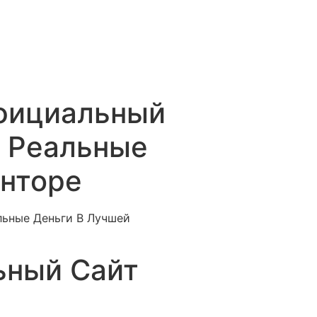
фициальный
а Реальные
онторе
льные Деньги В Лучшей
ьный Сайт