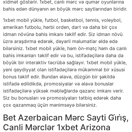
xidmət göstərir. 1xbet, canlı mərc və qumar oyunlarına
bahis edən dünyanın ən böyük mərc saytlarından biridir.
1xbet mobil yükle, futbol, basketbol, tennis, voleybol,
amerikan futbolu, hərbi orden, dart və daha bir çox
idman növünə bahis imkanı təklif edir. Siz idman növü
üzrə araşdırma edərək, dəyərli məlumatlar əldə edə
bilərsiniz. 1xbet mobil yükle, həm ön-matç həm də canlı
bahis imkanları təklif edir və bu, istifadəçilərə daha da
böyük bir interaktiv təcrübə sağlayır. 1xbet mobil yükle,
yeni qeydiyyat olan istifadəçilərə mükəmməl bir xüsusi
bonus təklif edir. Bundan əlavə, düzgün bir şəkildə
istifadə edildikdə, promosiyalar və əlavə bonuslar
istifadəçilərə yüksək məbləğlərdə qazanc imkanı verir.
Siz bu bonusları və promosiyaları tətbiq edərək daha
çox qazanmaq üçün mənimsəyə bilərsiniz.
Bet Azerbaican Mərc Sayti Gi̇ri̇ş,
Canli Mərclər 1xbet Arizona