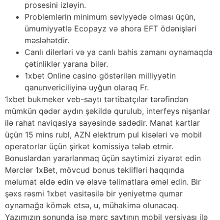
prosesini izləyin.
Problemlərin minimum səviyyədə olması üçün,
ümumiyyətlə Ecopayz və ahora EFT ödənişləri
məsləhətdir.
Canlı dilerləri və ya canlı bahis zamanı oynamaqda
çətinliklər yarana bilər.
1xbet Online casino göstərilən milliyyətin
qanunvericiliyinə uyğun olaraq Fr.
1xbet bukmeker veb-saytı tərtibatçılar tərəfindən
mümkün qədər aydın şəkildə qurulub, interfeys nişanlar
ilə rahat naviqasiya sayəsində sadədir. Manat kartlar
üçün 15 mins rubl, AZN elektrum pul kisələri və mobil
operatorlar üçün şirkət komissiya tələb etmir.
Bonuslardan yararlanmaq üçün saytimizi ziyarət edin
Mərclər 1xBet, mövcud bonus təklifləri haqqında
məlumat əldə edin və əlavə təlimatlara əməl edin. Bir
şəxs rəsmi 1xbet vasitəsilə bir yeniyetmə qumar
oynamağa kömək etsə, u, mühakimə olunacaq.
Yazımızın sonunda isə mərc saytının mobil versiyası ilə