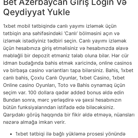
Bet Azerbaycan Giriş Login Və
Qeydiyyat Yukle
1xbet mobil tətbiqində canlı yayımı izləmək üçün
tətbiqin ana səhifəsindəki ‘Canlı’ bölməsini açın və
izləmək istədiyiniz tədbiri seçin. Canlı yayımı izləmək
üçün hesabınıza giriş etməlisiniz və hesabınızda əlavə
məbləğli bir depozit etməniz tələb oluna bilər. Hər cür
idman budağında bahis etmək xaricində, online casinos
və birbaşa casino variantları tapa bilərsiniz. Bahis, 1xbet
canlı bahis, Çoxlu Canlı Oyunlar, 1xbet Casino, 1xbet
Online casino Oyunları, Toto və Bahis oynamaq üçün
seçim var. 100 dollara qədər added bonus əldə edin
Bundan sonra, mərc yerləşdirə və şəxsi hesabınızın
bütün funksiyalarından istifadə edə biləcəksiniz.
Qarşıdakı görüş haqqında bir fikir əldə etməyə, nüansları
nəzərə almağa imkan verir.
1xbet tətbiqi ilə bağlı yükləmə prosesi yönündə