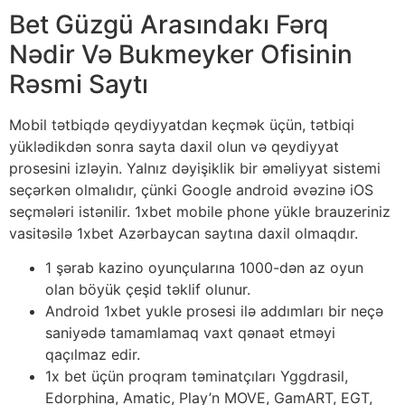
Bet Güzgü Arasındakı Fərq
Nədir Və Bukmeyker Ofisinin
Rəsmi Saytı
Mobil tətbiqdə qeydiyyatdan keçmək üçün, tətbiqi
yüklədikdən sonra sayta daxil olun və qeydiyyat
prosesini izləyin. Yalnız dəyişiklik bir əməliyyat sistemi
seçərkən olmalıdır, çünki Google android əvəzinə iOS
seçmələri istənilir. 1xbet mobile phone yükle brauzeriniz
vasitəsilə 1xbet Azərbaycan saytına daxil olmaqdır.
1 şərab kazino oyunçularına 1000-dən az oyun
olan böyük çeşid təklif olunur.
Android 1xbet yukle prosesi ilə addımları bir neçə
saniyədə tamamlamaq vaxt qənaət etməyi
qaçılmaz edir.
1x bet üçün proqram təminatçıları Yggdrasil,
Edorphina, Amatic, Play’n MOVE, GamART, EGT,