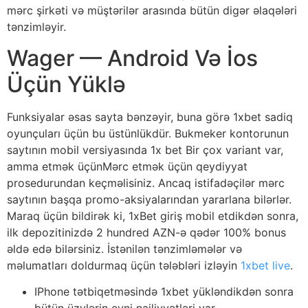
mərc şirkəti və müştərilər arasında bütün digər əlaqələri
tənzimləyir.
Wager — Android Və İos
Üçün Yüklə
Funksiyalar əsas sayta bənzəyir, buna görə 1xbet sadiq
oyunçuları üçün bu üstünlükdür. Bukmeker kontorunun
saytının mobil versiyasında 1x bet Bir çox variant var,
amma etmək üçünMərc etmək üçün qeydiyyat
prosedurundan keçməlisiniz. Ancaq istifadəçilər mərc
saytının başqa promo-aksiyalarından yararlana bilərlər.
Maraq üçün bildirək ki, 1xBet giriş mobil etdikdən sonra,
ilk depozitinizdə 2 hundred AZN-ə qədər 100% bonus
əldə edə bilərsiniz. İstənilən tənzimləmələr və
məlumatları doldurmaq üçün tələbləri izləyin
1xbet live
.
IPhone tətbiqetməsində 1xbet yükləndikdən sonra