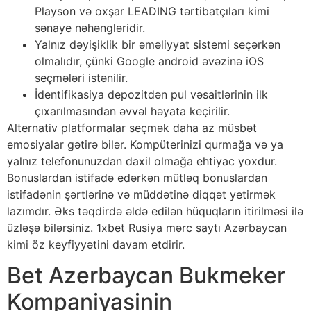
Playson və oxşar LEADING tərtibatçıları kimi
sənaye nəhəngləridir.
Yalnız dəyişiklik bir əməliyyat sistemi seçərkən
olmalıdır, çünki Google android əvəzinə iOS
seçmələri istənilir.
İdentifikasiya depozitdən pul vəsaitlərinin ilk
çıxarılmasından əvvəl həyata keçirilir.
Alternativ platformalar seçmək daha az müsbət
emosiyalar gətirə bilər. Kompüterinizi qurmağa və ya
yalnız telefonunuzdan daxil olmağa ehtiyac yoxdur.
Bonuslardan istifadə edərkən mütləq bonuslardan
istifadənin şərtlərinə və müddətinə diqqət yetirmək
lazımdır. Əks təqdirdə əldə edilən hüquqların itirilməsi ilə
üzləşə bilərsiniz. 1xbet Rusiya mərc saytı Azərbaycan
kimi öz keyfiyyətini davam etdirir.
Bet Azerbaycan Bukmeker
Kompaniyasinin