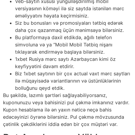
Veb-saytın xüsusi yüngülləşdirilmiş mobil
versiyasının köməyi ilə siz saytda istənilən mərc
əməliyyatını həyata keçirmisiniz.
Siz bu bonusları və promosiyaları tətbiq edərək
daha çox qazanmaq üçün mənimsəyə bilərsiniz.
Bu platformaya daxil etdikdə, ağıllı telefon
simvoluna və ya “Mobil Mobil Tətbiq nişanı
tıklayarak endirməyə başlaya bilərsiniz.
1xbet Rusiya mərc saytı Azərbaycan kimi öz
keyfiyyətini davam etdirir.
Biz 1xbet saytının bir çox actual vaxt mərc saytları
ilə müqayisədə variantlarının və üstünlüklərinin
bolluğunu qeyd etdik.
Bu şəkildə, lazımlı şərtləri sağlayabiliyorsanız,
kuponunuzu veya bahisinizi pul çəkmə imkanınız vardır.
Kupon hesablama ilə ən yaxın nəticə neçə bahis
edəcəyinizi öyrənə bilərsiniz. Pul çəkmə mövzusunda
çətinlik çəkdiklərini iddia edən bir çox müştəri var.