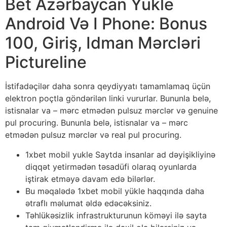
Bet Azərbaycan Yükle
Android Və I Phone: Bonus
100, Giriş, Idman Mərcləri
Pictureline
İstifadəçilər daha sonra qeydiyyatı tamamlamaq üçün
elektron poçtla göndərilən linki vururlar. Bununla belə,
istisnalar va – mərc etmədən pulsuz mərclər və genuine
pul procuring. Bununla belə, istisnalar va – mərc
etmədən pulsuz mərclər və real pul procuring.
1xbet mobil yukle Saytda insanlar ad dəyişikliyinə
diqqət yetirmədən təsadüfi olaraq oyunlarda
iştirak etməyə davam edə bilərlər.
Bu məqalədə 1xbet mobil yükle haqqında daha
ətraflı məlumat əldə edəcəksiniz.
Təhlükəsizlik infrastrukturunun köməyi ilə sayta