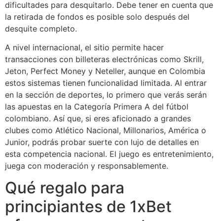
dificultades para desquitarlo. Debe tener en cuenta que
la retirada de fondos es posible solo después del
desquite completo.
A nivel internacional, el sitio permite hacer
transacciones con billeteras electrónicas como Skrill,
Jeton, Perfect Money y Neteller, aunque en Colombia
estos sistemas tienen funcionalidad limitada. Al entrar
en la sección de deportes, lo primero que verás serán
las apuestas en la Categoría Primera A del fútbol
colombiano. Así que, si eres aficionado a grandes
clubes como Atlético Nacional, Millonarios, América o
Junior, podrás probar suerte con lujo de detalles en
esta competencia nacional. El juego es entretenimiento,
juega con moderación y responsablemente.
Qué regalo para
principiantes de 1xBet