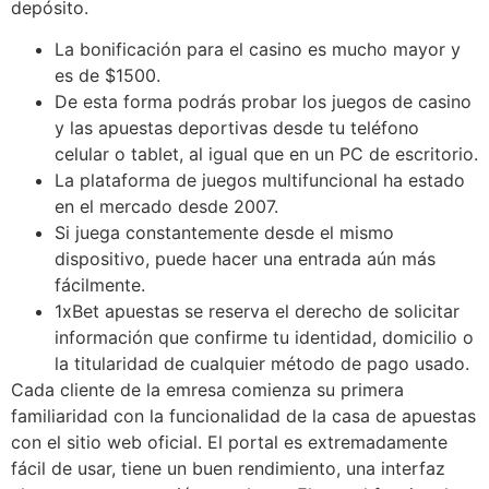
depósito.
La bonificación para el casino es mucho mayor y
es de $1500.
De esta forma podrás probar los juegos de casino
y las apuestas deportivas desde tu teléfono
celular o tablet, al igual que en un PC de escritorio.
La plataforma de juegos multifuncional ha estado
en el mercado desde 2007.
Si juega constantemente desde el mismo
dispositivo, puede hacer una entrada aún más
fácilmente.
1xBet apuestas se reserva el derecho de solicitar
información que confirme tu identidad, domicilio o
la titularidad de cualquier método de pago usado.
Cada cliente de la emresa comienza su primera
familiaridad con la funcionalidad de la casa de apuestas
con el sitio web oficial. El portal es extremadamente
fácil de usar, tiene un buen rendimiento, una interfaz