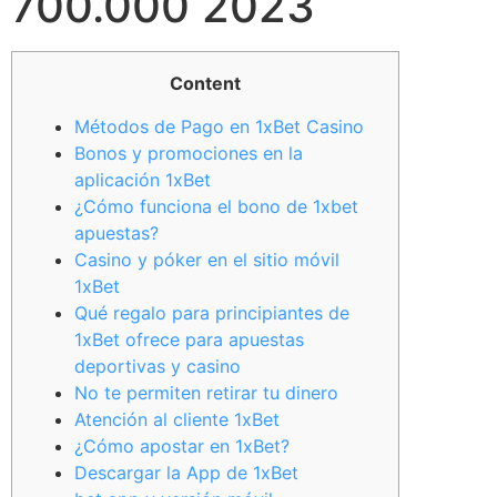
700.000 2023
Content
Métodos de Pago en 1xBet Casino
Bonos y promociones en la
aplicación 1xBet
¿Cómo funciona el bono de 1xbet
apuestas?
Casino y póker en el sitio móvil
1xBet
Qué regalo para principiantes de
1xBet ofrece para apuestas
deportivas y casino
No te permiten retirar tu dinero
Atención al cliente 1xBet
¿Cómo apostar en 1xBet?
Descargar la App de 1xBet