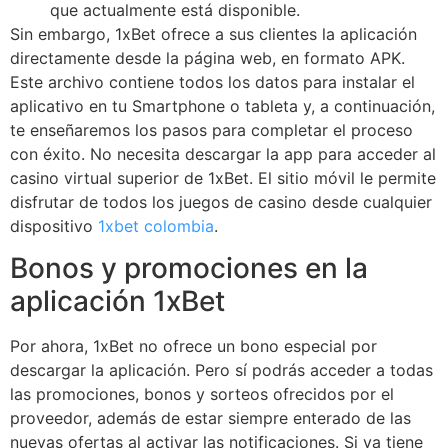
que actualmente está disponible.
Sin embargo, 1xBet ofrece a sus clientes la aplicación
directamente desde la página web, en formato APK.
Este archivo contiene todos los datos para instalar el
aplicativo en tu Smartphone o tableta y, a continuación,
te enseñaremos los pasos para completar el proceso
con éxito. No necesita descargar la app para acceder al
casino virtual superior de 1xBet. El sitio móvil le permite
disfrutar de todos los juegos de casino desde cualquier
dispositivo
1xbet colombia
.
Bonos y promociones en la
aplicación 1xBet
Por ahora, 1xBet no ofrece un bono especial por
descargar la aplicación. Pero sí podrás acceder a todas
las promociones, bonos y sorteos ofrecidos por el
proveedor, además de estar siempre enterado de las
nuevas ofertas al activar las notificaciones. Si ya tiene