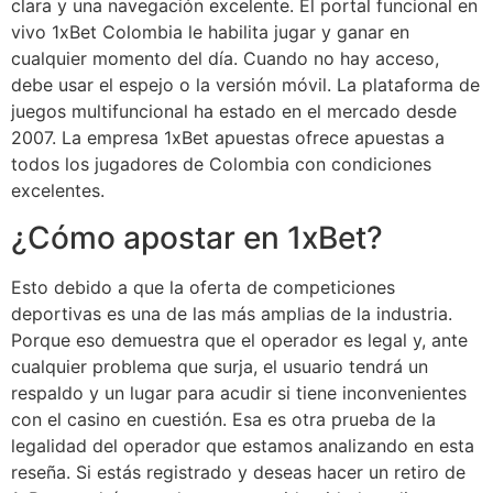
clara y una navegación excelente. El portal funcional en
vivo 1xBet Colombia le habilita jugar y ganar en
cualquier momento del día. Cuando no hay acceso,
debe usar el espejo o la versión móvil. La plataforma de
juegos multifuncional ha estado en el mercado desde
2007. La empresa 1xBet apuestas ofrece apuestas a
todos los jugadores de Colombia con condiciones
excelentes.
¿Cómo apostar en 1xBet?
Esto debido a que la oferta de competiciones
deportivas es una de las más amplias de la industria.
Porque eso demuestra que el operador es legal y, ante
cualquier problema que surja, el usuario tendrá un
respaldo y un lugar para acudir si tiene inconvenientes
con el casino en cuestión. Esa es otra prueba de la
legalidad del operador que estamos analizando en esta
reseña. Si estás registrado y deseas hacer un retiro de