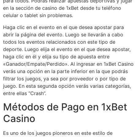
para todos. Podrás realizar apuestas deportivas y jugar
en la sección de casino de 1xBet desde tu teléfono
celular o tablet sin problemas.
Haga clic en el evento en el que desea apostar para
abrir la página del evento. Luego se llevarán a cabo
todos los eventos relacionados con este tipo de
deporte. Luego elija el evento en el que desea apostar,
haga clic en él y elija su tipo de apuesta entre
«Ganador/Empate/Perdido». Al ingresar en 1xBet Casino
verás una opción en la parte inferior en la que podrás
filtrar los juegos, ya sea por proveedor o por tipo de
juego. En esta segunda opción verás varias categorías,
entre ellas “Crash”.
Métodos de Pago en 1xBet
Casino
Es uno de los juegos pioneros en este estilo de