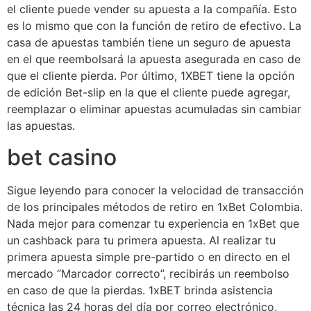
el cliente puede vender su apuesta a la compañía. Esto
es lo mismo que con la función de retiro de efectivo. La
casa de apuestas también tiene un seguro de apuesta
en el que reembolsará la apuesta asegurada en caso de
que el cliente pierda. Por último, 1XBET tiene la opción
de edición Bet-slip en la que el cliente puede agregar,
reemplazar o eliminar apuestas acumuladas sin cambiar
las apuestas.
bet casino
Sigue leyendo para conocer la velocidad de transacción
de los principales métodos de retiro en 1xBet Colombia.
Nada mejor para comenzar tu experiencia en 1xBet que
un cashback para tu primera apuesta. Al realizar tu
primera apuesta simple pre-partido o en directo en el
mercado “Marcador correcto”, recibirás un reembolso
en caso de que la pierdas. 1xBET brinda asistencia
técnica las 24 horas del día por correo electrónico,