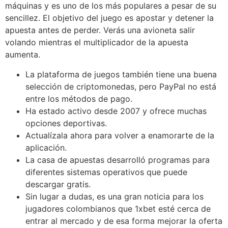
máquinas y es uno de los más populares a pesar de su
sencillez. El objetivo del juego es apostar y detener la
apuesta antes de perder. Verás una avioneta salir
volando mientras el multiplicador de la apuesta
aumenta.
La plataforma de juegos también tiene una buena
selección de criptomonedas, pero PayPal no está
entre los métodos de pago.
Ha estado activo desde 2007 y ofrece muchas
opciones deportivas.
Actualízala ahora para volver a enamorarte de la
aplicación.
La casa de apuestas desarrolló programas para
diferentes sistemas operativos que puede
descargar gratis.
Sin lugar a dudas, es una gran noticia para los
jugadores colombianos que 1xbet esté cerca de
entrar al mercado y de esa forma mejorar la oferta