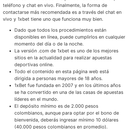
teléfono y chat en vivo. Finalmente, la forma de
contactarse más recomendada es a través del chat en
vivo y 1xbet tiene uno que funciona muy bien.
Dado que todos los procedimientos están
disponibles en línea, puede cumplirlos en cualquier
momento del día o de la noche.
La versión .com de 1xbet es uno de los mejores
sitios en la actualidad para realizar apuestas
deportivas online.
Todo el contenido en esta página web está
dirigida a personas mayores de 18 años.
1xBet fue fundada en 2007 y en los últimos años
se ha convertido en una de las casas de apuestas
líderes en el mundo.
El depósito mínimo es de 2.000 pesos
colombianos, aunque para optar por el bono de
bienvenida, deberás ingresar mínimo 10 dólares
(40.000 pesos colombianos en promedio).