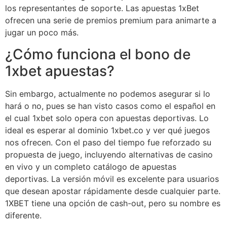
los representantes de soporte. Las apuestas 1xBet
ofrecen una serie de premios premium para animarte a
jugar un poco más.
¿Cómo funciona el bono de
1xbet apuestas?
Sin embargo, actualmente no podemos asegurar si lo
hará o no, pues se han visto casos como el español en
el cual 1xbet solo opera con apuestas deportivas. Lo
ideal es esperar al dominio 1xbet.co y ver qué juegos
nos ofrecen. Con el paso del tiempo fue reforzado su
propuesta de juego, incluyendo alternativas de casino
en vivo y un completo catálogo de apuestas
deportivas. La versión móvil es excelente para usuarios
que desean apostar rápidamente desde cualquier parte.
1XBET tiene una opción de cash-out, pero su nombre es
diferente.