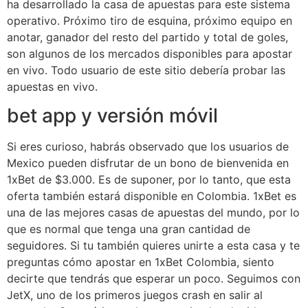
ha desarrollado la casa de apuestas para este sistema
operativo. Próximo tiro de esquina, próximo equipo en
anotar, ganador del resto del partido y total de goles,
son algunos de los mercados disponibles para apostar
en vivo. Todo usuario de este sitio debería probar las
apuestas en vivo.
bet app y versión móvil
Si eres curioso, habrás observado que los usuarios de
Mexico pueden disfrutar de un bono de bienvenida en
1xBet de $3.000. Es de suponer, por lo tanto, que esta
oferta también estará disponible en Colombia. 1xBet es
una de las mejores casas de apuestas del mundo, por lo
que es normal que tenga una gran cantidad de
seguidores. Si tu también quieres unirte a esta casa y te
preguntas cómo apostar en 1xBet Colombia, siento
decirte que tendrás que esperar un poco. Seguimos con
JetX, uno de los primeros juegos crash en salir al